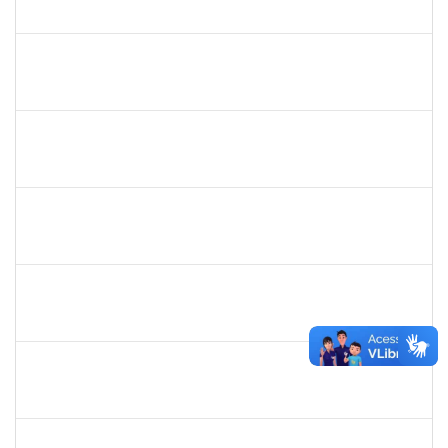
23007.00021162/2025-09
01/10/2025
29/12/2025
Concluído
1670022
MARISE NASCIMENTO FLORES MOREIRA
Técnico
23007.00025959/2024-85
01/10/2025
30/10/2025
Concluído
2076593
THAINE SOUZA SANTANA
Docente
23007.00019428/2025-73
30/09/2025
28/12/2025
Concluído
1755265
KARINA DE SOUZA SILVA
Técnico
23007.00018863/2025-02
29/09/2025
17/10/2025
Concluído
2140774
ANNE MAGALI LIMA NEIVA
Técnico
23007.00019389/2025-59
29/09/2025
13/10/2025
Concluído
2376770
GUSTAVO MODESTO DE AMORIM
Docente
23007.00015507/2025-16
24/09/2025
22/12/2025
Concluído
1615408