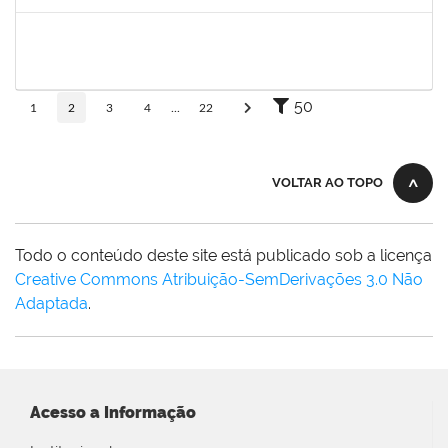
Concluído
1381835
JULIO ELOISIO BRANDAO DA SILVA
Docente
23007.00008877/2025-61
02/09/2025
30/11/2025
Concluído
50
1
2
3
4
...
22
VOLTAR AO TOPO
Todo o conteúdo deste site está publicado sob a licença
Creative Commons Atribuição-SemDerivações 3.0 Não
Adaptada
.
Acesso a Informação