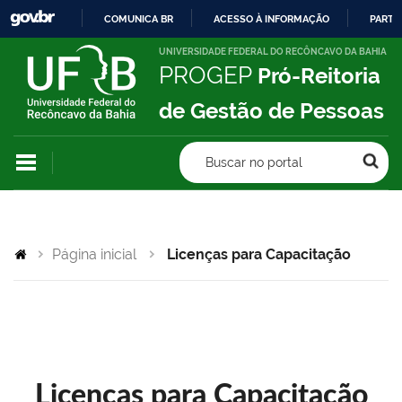
COMUNICA BR
ACESSO À INFORMAÇÃO
PARTI
IR
UNIVERSIDADE FEDERAL DO RECÔNCAVO DA BAHIA
PROGEP
Pró-Reitoria
PARA
O
de Gestão de Pessoas
CONTEÚDO
Buscar no portal
Página inicial
Licenças para Capacitação
Licenças para Capacitação