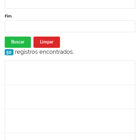
Fim
Buscar
Limpar
registros encontrados.
50
Matrícula
Nome
Cargo
Processo
Início
Fim
Status
1847366
ANGELA CRISTINA DE OLIVEIRA LIMA
Técnico
23007.00005268/2025-19
25/11/2025
19/12/2025
Concluído
2328936
JENILDA BASTOS ALMEIDA PINHEIRO
Técnico
23007.00007283/2025-31
24/11/2025
08/12/2025
Concluído