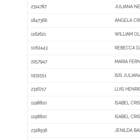
2314787
JULIANA N
1847366
ANGELA CRI
1162621
WILLIAM OL
1062443
REBECCA D
2257947
MARIA FER
1931551
ISIS JULIA
2316717
LUIS HENR
1198810
ISABEL CRI
1198810
ISABEL CRI
2328936
JENILDA BA