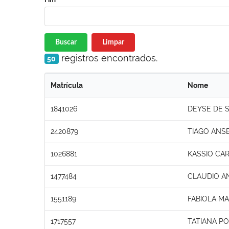
Buscar
Limpar
registros encontrados.
50
Matrícula
Nome
1841026
DEYSE DE 
2420879
TIAGO ANS
1026881
KASSIO CAR
1477484
CLAUDIO A
1551189
FABIOLA M
1717557
TATIANA PO