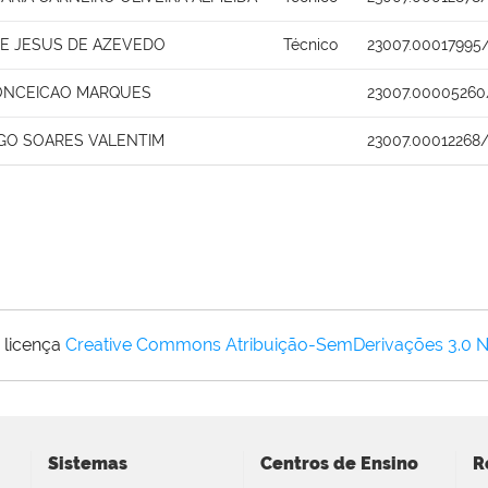
E JESUS DE AZEVEDO
Técnico
23007.00017995
ONCEICAO MARQUES
23007.00005260
GO SOARES VALENTIM
23007.00012268/
 licença
Creative Commons Atribuição-SemDerivações 3.0 
Sistemas
Centros de Ensino
R