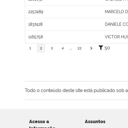
2257489
MARCELO D
1837428
DANIELE C
1165758
VICTOR HU
50
1
2
3
4
...
22
Todo o conteúdo deste site está publicado sob a
Acesso a
Assuntos