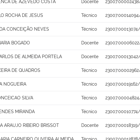
ENCA DE AZEVEDO COSTA
Docente
23007.00002438
ALO ROCHA DE JESUS
Técnico
23007.00014094
 DA CONCEIÇÃO NEVES
Técnico
23007.00013074
MARIA BOGADO
Docente
23007.00006022
ARLOS DE ALMEIDA PORTELA
Docente
23007.00013042
XEIRA DE QUADROS
Técnico
23007.00002962
IA NOGUEIRA
Técnico
23007.00019162/
ONCEICAO SILVA
Técnico
23007.00004824
MENDES MIRANDA
Técnico
23007.00010774
A ARAUJO RIBEIRO BRISSOT
Docente
23007.00018319
ARIA CARNEIRO OLIVEIRA ALMEIDA
Técnico
23007.00012878