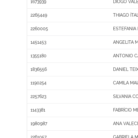
1673939
DIOGO VAL
2265449
THIAGO ÍT
2260005
ESTEFANIA
1451453
ANGELITA 
1355180
ANTONIO C
1836556
DANIEL TEI
1190254
CAMILA MA
2257623
SILVANIA C
1143381
FABRÍCIO 
1980987
ANA VALECI
2261057
GABRIELA M