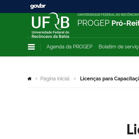
UNIVERSIDADE FEDERAL DO RECÔNCAV
PROGEP
Pró-Rei
Agenda da PROGEP
Boletim de servi
Página inicial
Licenças para Capacitaç
L