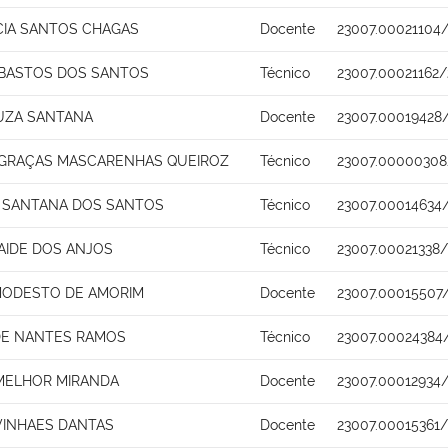
ACIA SANTOS CHAGAS
Docente
23007.00021104
 BASTOS DOS SANTOS
Técnico
23007.00021162
UZA SANTANA
Docente
23007.00019428
 GRAÇAS MASCARENHAS QUEIROZ
Técnico
23007.00000308
 SANTANA DOS SANTOS
Técnico
23007.00014634
AIDE DOS ANJOS
Técnico
23007.00021338/
ODESTO DE AMORIM
Docente
23007.00015507
DE NANTES RAMOS
Técnico
23007.00024384
MELHOR MIRANDA
Docente
23007.00012934
 VINHAES DANTAS
Docente
23007.00015361/