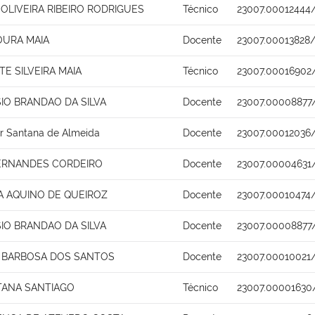
OLIVEIRA RIBEIRO RODRIGUES
Técnico
23007.00012444
URA MAIA
Docente
23007.00013828
TE SILVEIRA MAIA
Técnico
23007.00016902
SIO BRANDAO DA SILVA
Docente
23007.00008877
r Santana de Almeida
Docente
23007.00012036/
FERNANDES CORDEIRO
Docente
23007.00004631
A AQUINO DE QUEIROZ
Docente
23007.00010474
SIO BRANDAO DA SILVA
Docente
23007.00008877
 BARBOSA DOS SANTOS
Docente
23007.00010021
TANA SANTIAGO
Técnico
23007.00001630