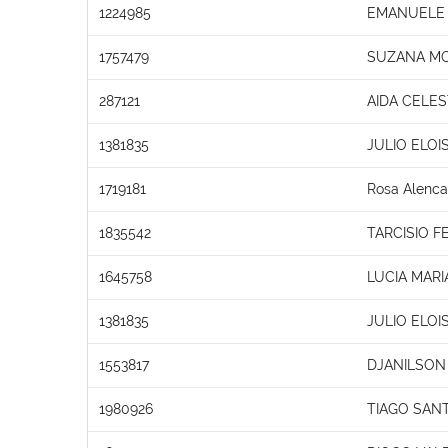
1224985
EMANUELE 
1757479
SUZANA MO
287121
AIDA CELES
1381835
JULIO ELOI
1719181
Rosa Alenca
1835542
TARCISIO 
1645758
LUCIA MARI
1381835
JULIO ELOI
1553817
DJANILSON
1980926
TIAGO SAN