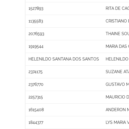
1527893
RITA DE C
1135583
CRISTIANO
2076593
THAINE SO
1919544
MARIA DAS
HELENILDO SANTANA DOS SANTOS
HELENILDO
2374175
SUZANE AT
2376770
GUSTAVO M
2257315
MAURICIO 
1615408
ANDERON 
1844377
LYS MARIA