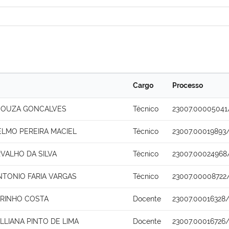
Cargo
Processo
SOUZA GONCALVES
Técnico
23007.00005041
ELMO PEREIRA MACIEL
Técnico
23007.00019893/
VALHO DA SILVA
Técnico
23007.00024968
NTONIO FARIA VARGAS
Técnico
23007.00008722
ARINHO COSTA
Docente
23007.00016328
LLIANA PINTO DE LIMA
Docente
23007.00016726