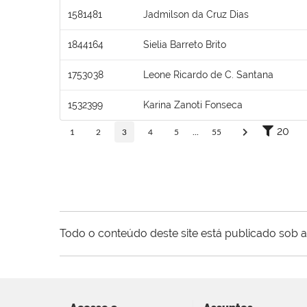
1581481
Jadmilson da Cruz Dias
1844164
Sielia Barreto Brito
1753038
Leone Ricardo de C. Santana
1532399
Karina Zanoti Fonseca
20
1
2
3
4
5
...
55
Todo o conteúdo deste site está publicado sob a