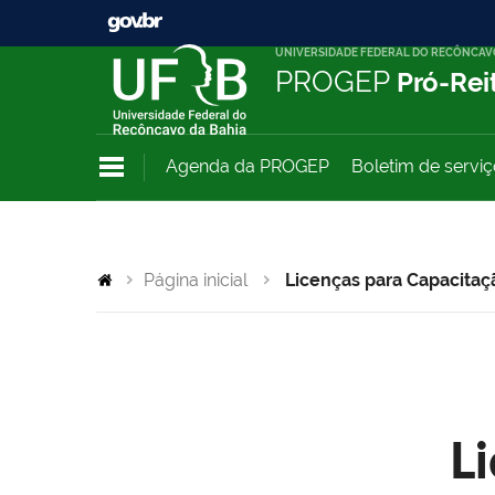
UNIVERSIDADE FEDERAL DO RECÔNCAV
PROGEP
Pró-Rei
Agenda da PROGEP
Boletim de servi
Página inicial
Licenças para Capacitaç
L