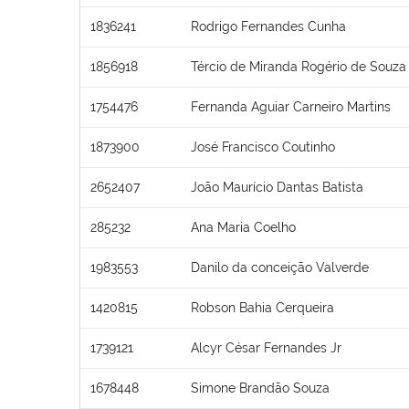
1836241
Rodrigo Fernandes Cunha
1856918
Tércio de Miranda Rogério de Souza
1754476
Fernanda Aguiar Carneiro Martins
1873900
José Francisco Coutinho
2652407
João Maurício Dantas Batista
285232
Ana Maria Coelho
1983553
Danilo da conceição Valverde
1420815
Robson Bahia Cerqueira
1739121
Alcyr César Fernandes Jr
1678448
Simone Brandão Souza