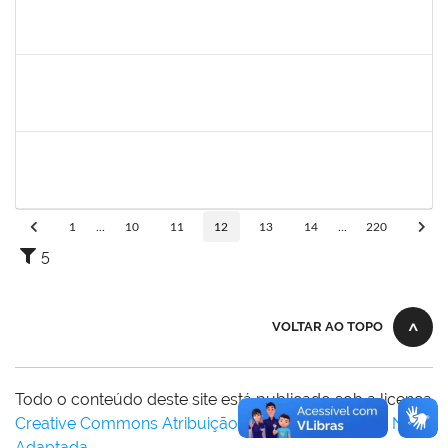
2328936
JENILDA BASTOS ALMEIDA PINHEIRO
Técnico
23007.00007283/2025-31
24/11/2025
08/12/2025
Concluído
1162621
WILLIAM OLIVEIRA SILVA SANTOS
Técnico
23007.00012085/2025-66
24/11/2025
19/12/2025
Concluído
HELENILDO SANTANA DOS SANTOS
HELENILDO SANTANA DOS SANTOS
Técnico
23007.00014634/2025-16
24/11/2025
23/12/2025
Concluído
1
...
10
11
12
13
14
...
220
5
VOLTAR AO TOPO
Todo o conteúdo deste site está publicado sob a licença
Creative Commons Atribuição-SemDerivações 3.0 Não
Adaptada
.