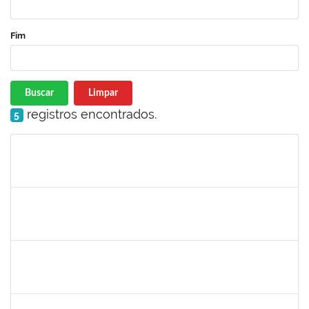
Fim
Buscar
Limpar
registros encontrados.
5
Matrícula
Nome
Cargo
Processo
Início
Fim
Status
1026881
KASSIO CARVALHO DA SILVA
Técnico
23007.00024968/2024-70
02/12/2025
31/12/2025
Concluído
1847366
ANGELA CRISTINA DE OLIVEIRA LIMA
Técnico
23007.00005268/2025-19
25/11/2025
19/12/2025
Concluído