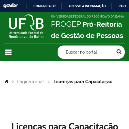
COMUNICA BR
ACESSO À INFORMAÇÃO
PARTI
IR
UNIVERSIDADE FEDERAL DO RECÔNCAVO DA BAHIA
PROGEP
Pró-Reitoria
PARA
O
de Gestão de Pessoas
CONTEÚDO
Buscar no portal
Página inicial
Licenças para Capacitação
Licenças para Capacitação