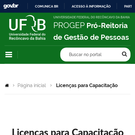
COMUNICA BR
ACESSO À INFORMAÇÃO
PARTI
IR
UNIVERSIDADE FEDERAL DO RECÔNCAVO DA BAHIA
PROGEP
Pró-Reitoria
PARA
O
de Gestão de Pessoas
CONTEÚDO
Buscar no portal
Página inicial
Licenças para Capacitação
Licenças para Capacitação