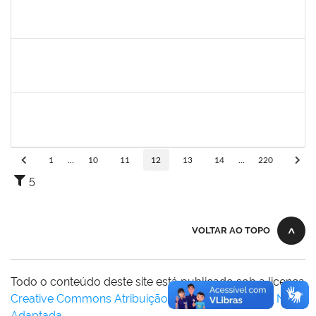
2328936
JENILDA BASTOS ALMEIDA PINHEIRO
Técnico
23007.00007283/2025-31
24/11/2025
08/12/2025
Concluído
1162621
WILLIAM OLIVEIRA SILVA SANTOS
Técnico
23007.00012085/2025-66
24/11/2025
19/12/2025
Concluído
HELENILDO SANTANA DOS SANTOS
HELENILDO SANTANA DOS SANTOS
Técnico
23007.00014634/2025-16
24/11/2025
23/12/2025
Concluído
1
...
10
11
12
13
14
...
220
5
VOLTAR AO TOPO
Todo o conteúdo deste site está publicado sob a licença
Creative Commons Atribuição-SemDerivações 3.0 Não
Adaptada
.