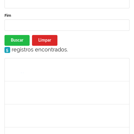
Fim
Buscar
Limpar
registros encontrados.
5
Matrícula
Nome
Cargo
Processo
Início
Fim
Status
1026881
KASSIO CARVALHO DA SILVA
Técnico
23007.00024968/2024-70
02/12/2025
31/12/2025
Concluído
1847366
ANGELA CRISTINA DE OLIVEIRA LIMA
Técnico
23007.00005268/2025-19
25/11/2025
19/12/2025
Concluído