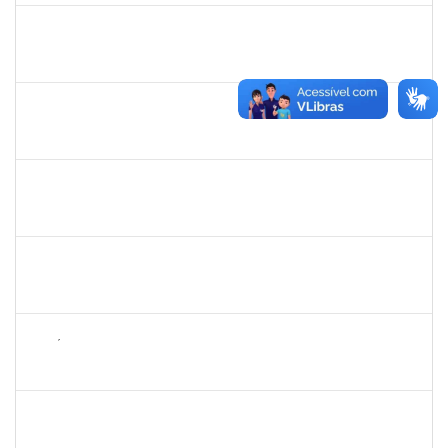
1847366
ANGELA CRISTINA DE OLIVEIRA LIMA
Técnico
23007.00018667/2023-62
11/09/2023
20/10/2023
Concluído
1075738
FREDERICO DOS SANTOS LORDELO
Técnico
23007.00021645/2022-72
09/09/2023
08/12/2023
Concluído
2031847
DANILO ANDRADE DE MATOS
Técnico
23007.00018542/2023-42
06/09/2023
05/10/2023
Concluído
1755387
KILSON OLIVEIRA DOS SANTOS
Técnico
23007.00011890/2023-02
04/09/2023
02/12/2023
Concluído
2889129
JOSÉ PEREIRA MASCARENHAS
Docente
23007.00019136/2023-09
04/09/2023
02/12/2023
Concluído
2026459
SANDRINE DA SILVA SOUZA
Técnico
23007.00010233/2023-24
01/09/2023