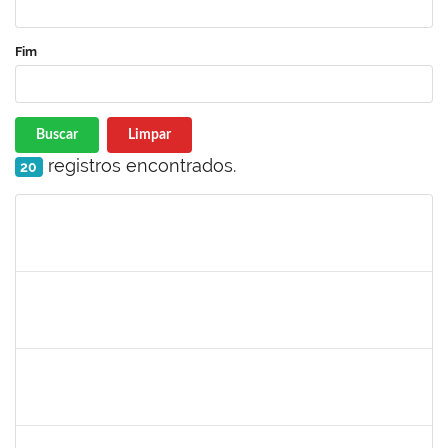
Fim
Buscar
Limpar
registros encontrados.
20
Matrícula
Nome
Cargo
Processo
Início
Fim
Status
1926775
ADIELSON RAMOS DE CRISTO
Docente
23007.00021050/2023-32
02/10/2023
30/12/2023
Concluído
1835671
MAURICIO DE OLIVEIRA MIRANDA
Técnico
23007.00018638/2023-69
01/10/2023
29/12/2023
Concluído