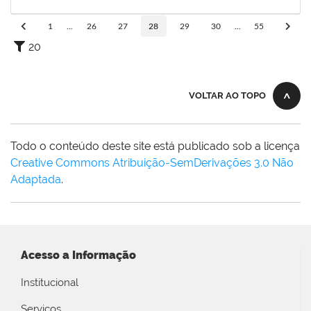
30/09/2023
Concluído
1
...
26
27
28
29
30
...
55
20
VOLTAR AO TOPO
Todo o conteúdo deste site está publicado sob a licença
Creative Commons Atribuição-SemDerivações 3.0 Não
Adaptada
.
Acesso a Informação
Institucional
Serviços