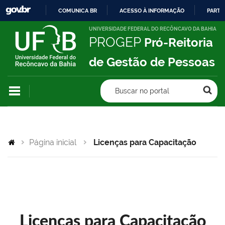
COMUNICA BR
ACESSO À INFORMAÇÃO
PARTI
IR
UNIVERSIDADE FEDERAL DO RECÔNCAVO DA BAHIA
PROGEP
Pró-Reitoria
PARA
O
de Gestão de Pessoas
CONTEÚDO
Buscar no portal
Página inicial
Licenças para Capacitação
Licenças para Capacitação