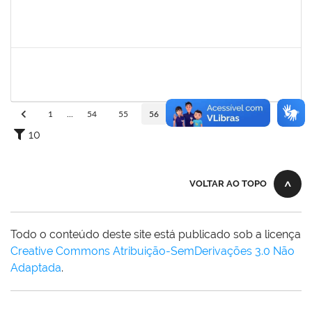
279671
MARIA BARBARA GONCALVES DOS SANTOS SILVA
Técnico
23007.00016569/2023-60
11/09/2023
10/10/2023
Concluído
1847366
ANGELA CRISTINA DE OLIVEIRA LIMA
Técnico
23007.00018667/2023-62
11/09/2023
20/10/2023
Concluído
1
...
54
55
56
57
58
...
110
10
VOLTAR AO TOPO
Todo o conteúdo deste site está publicado sob a licença
Creative Commons Atribuição-SemDerivações 3.0 Não
Adaptada
.