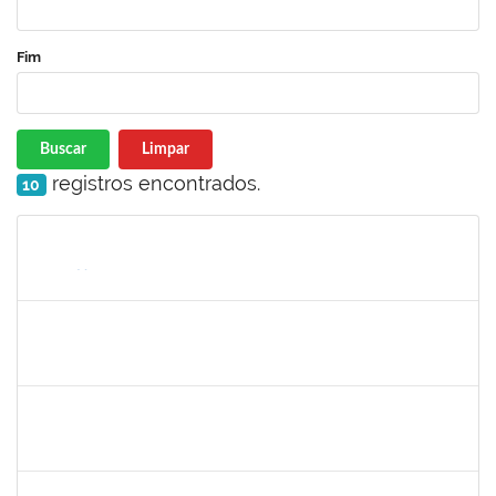
Fim
Buscar
Limpar
registros encontrados.
10
Matrícula
Nome
Cargo
Processo
Início
Fim
Status
1298060
MICHELI DANTAS SOARES
Docente
23007.00016893/2023-42
26/09/2023
24/12/2023
Concluído
1558340
PRISCILA CARVALHO LOPES
Técnico
23007.00022976/2023-22
20/09/2023
18/12/2023
Concluído