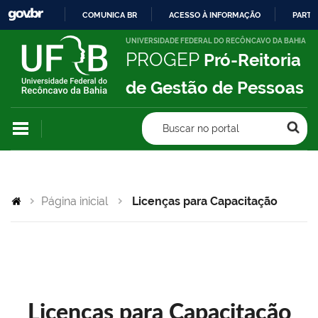
COMUNICA BR
ACESSO À INFORMAÇÃO
PARTI
IR
UNIVERSIDADE FEDERAL DO RECÔNCAVO DA BAHIA
PROGEP
Pró-Reitoria
PARA
O
de Gestão de Pessoas
CONTEÚDO
Buscar no portal
Página inicial
Licenças para Capacitação
Licenças para Capacitação