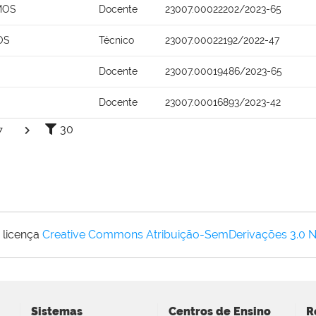
MOS
Docente
23007.00022202/2023-65
OS
Técnico
23007.00022192/2022-47
Docente
23007.00019486/2023-65
Docente
23007.00016893/2023-42
30
7
 licença
Creative Commons Atribuição-SemDerivações 3.0 
Sistemas
Centros de Ensino
R