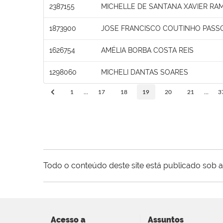
2387155
MICHELLE DE SANTANA XAVIER RA
1873900
JOSE FRANCISCO COUTINHO PASS
1626754
AMÉLIA BORBA COSTA REIS
1298060
MICHELI DANTAS SOARES
1
...
17
18
19
20
21
...
3
Todo o conteúdo deste site está publicado sob a
Acesso a
Assuntos