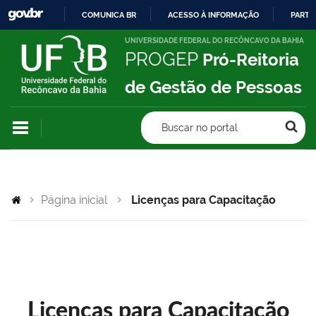
COMUNICA BR
ACESSO À INFORMAÇÃO
PARTI
IR
UNIVERSIDADE FEDERAL DO RECÔNCAVO DA BAHIA
PROGEP
Pró-Reitoria
PARA
O
de Gestão de Pessoas
CONTEÚDO
Buscar no portal
Página inicial
Licenças para Capacitação
Licenças para Capacitação