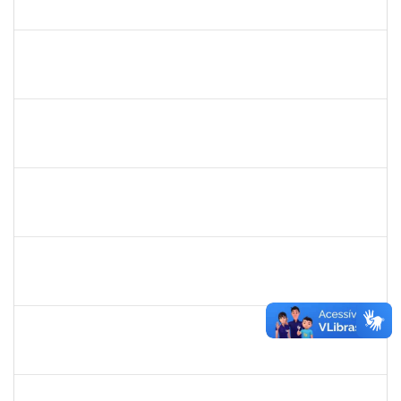
23007.00022192/2022-47
07/08/2023
05/09/2023
Concluído
2085842
RENATO DOS SANTOS DINIZ
Docente
23007.00017267/2023-32
05/08/2023
02/11/2023
Concluído
2652407
JOAO MAURICIO DANTAS BATISTA
Técnico
23007.00010607/2023-14
03/08/2023
17/08/2023
Concluído
1652588
LELIA MARIA SAMPAIO SANTANA
Técnico
23007.00011585/2023-89
03/08/2023
31/10/2023
Concluído
1206405
FILIPE PEREIRA PAES
Técnico
23007.00023667/2022-89
02/08/2023
31/08/2023
Concluído
1794704
ADYLA RAMOS DA SILVA LIMA
Técnico
23007.00014137/2023-55
01/08/2023
29/10/2023
Concluído
1051880