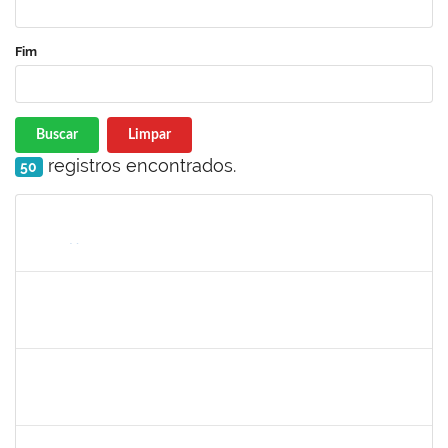
Fim
Buscar
Limpar
registros encontrados.
50
Matrícula
Nome
Cargo
Processo
Início
Fim
Status
1298060
MICHELI DANTAS SOARES
Docente
23007.00016893/2023-42
26/09/2023
24/12/2023
Concluído
1558340
PRISCILA CARVALHO LOPES
Técnico
23007.00022976/2023-22
20/09/2023
18/12/2023
Concluído