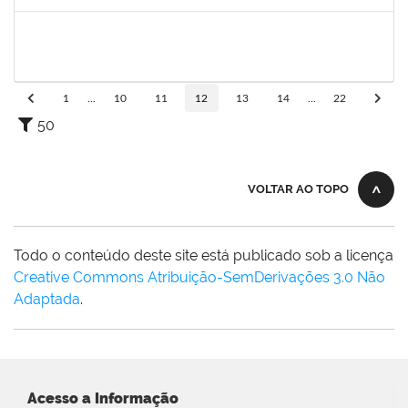
Concluído
1652731
DANILO FE SILVA
Técnico
23007.00009272/2023-72
26/06/2023
25/07/2023
Concluído
1
...
10
11
12
13
14
...
22
50
VOLTAR AO TOPO
Todo o conteúdo deste site está publicado sob a licença
Creative Commons Atribuição-SemDerivações 3.0 Não
Adaptada
.
Acesso a Informação