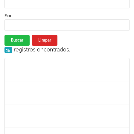
Fim
Buscar
Limpar
registros encontrados.
15
Matrícula
Nome
Cargo
Processo
Início
Fim
Status
1652145
DAIANA CONCEICAO SOUZA
Técnico
23007.00010469/2023-54
07/08/2023
04/11/2023
Concluído
2085842
RENATO DOS SANTOS DINIZ
Docente
23007.00017267/2023-32
05/08/2023
02/11/2023
Concluído