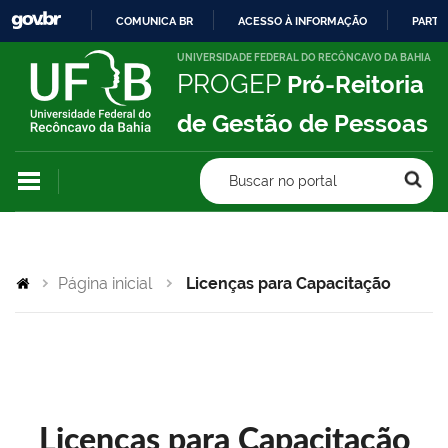
COMUNICA BR
ACESSO À INFORMAÇÃO
PARTI
IR
UNIVERSIDADE FEDERAL DO RECÔNCAVO DA BAHIA
PROGEP
Pró-Reitoria
PARA
O
de Gestão de Pessoas
CONTEÚDO
Buscar no portal
Página inicial
Licenças para Capacitação
Licenças para Capacitação