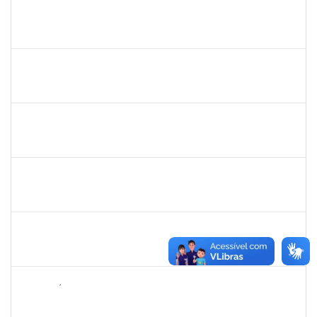
2399154
VANESSA QUINTINO DOS SANTOS
Técnico
23007.00019741/2022-70
01/08/2023
29/10/2023
Concluído
1717658
EMMANUELLE FELIX DOS SANTOS
Docente
3491362
31/07/2023
28/10/2023
Concluído
1138765
ANDRE LUIS BOTELHO DORIA
Técnico
23007.00010927/2023-07
02/10/2023
27/10/2023
Concluído
- 1962522
CARINE TONDO ALVES
Docente
4017295
21/11/2023
20/10/2023
Concluído
1847366
ANGELA CRISTINA DE OLIVEIRA LIMA
Técnico
23007.00018667/2023-62
11/09/2023
20/10/2023
Concluído
2265449
THIAGO ÍTALO ROCHA DE JESUS
Técnico
23007.00009815/2023-58
18/09/2023
18/10/2023
Concluído