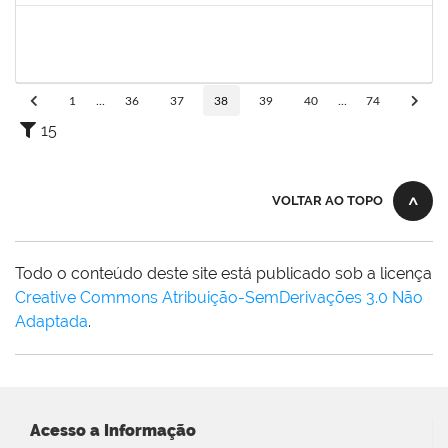
1152634
LUCIANO BORGES FREIRE
Técnico
23007.00009350/2023-03
01/09/2023
15/10/2023
Concluído
1
...
36
37
38
39
40
...
74
15
VOLTAR AO TOPO
Todo o conteúdo deste site está publicado sob a licença
Creative Commons Atribuição-SemDerivações 3.0 Não
Adaptada
.
Acesso a Informação