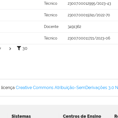
Técnico
23007.00012995/2023-43
Técnico
23007.00019741/2022-70
Docente
3491362
Técnico
23007.00011721/2023-06
30
7
 licença
Creative Commons Atribuição-SemDerivações 3.0 
Sistemas
Centros de Ensino
R