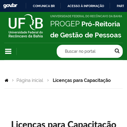
COMUNICA BR
ACESSO À INFORMAÇÃO
PARTI
IR
UNIVERSIDADE FEDERAL DO RECÔNCAVO DA BAHIA
PROGEP
Pró-Reitoria
PARA
O
de Gestão de Pessoas
CONTEÚDO
Buscar no portal
Página inicial
Licenças para Capacitação
Licenças para Capacitação