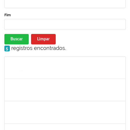
Fim
Buscar
Limpar
registros encontrados.
5
Matrícula
Nome
Cargo
Processo
Início
Fim
Status
1648218
ANGELA LUCIA SILVA FIGUEIREDO
Docente
23007.00013169/2023-98
15/09/2023
01/12/2023
Concluído
2126474
SUELLY PINTO TEIXEIRA DE MORAIS
Docente
23007.00012365/2023-78
11/09/2023
09/12/2023
Concluído