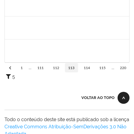
2257468
OSCAR CARDOSO DE ALMEIDA NETO
Técnico
23007.00017614/2023-72
11/09/2023
06/10/2023
Concluído
279671
MARIA BARBARA GONCALVES DOS SANTOS SILVA
Técnico
23007.00016569/2023-60
11/09/2023
10/10/2023
Concluído
1847366
ANGELA CRISTINA DE OLIVEIRA LIMA
Técnico
23007.00018667/2023-62
11/09/2023
20/10/2023
Concluído
1
...
111
112
113
114
115
...
220
5
VOLTAR AO TOPO
Todo o conteúdo deste site está publicado sob a licença
Creative Commons Atribuição-SemDerivações 3.0 Não
Adaptada
.