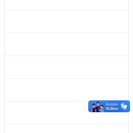
23007.00012835/2023-95
26/06/2023
23/09/2023
Concluído
1850157
DANIELA ARAUJO MACEDO LOPES
Técnico
23007.00018456/2023-36
07/08/2023
05/09/2023
Concluído
2026282
ARIANE SOUSA MENDES
Técnico
23007.00018691/2023-93
07/08/2023
05/09/2023
Concluído
1873900
JOSE FRANCISCO COUTINHO PASSOS
Técnico
23007.00022192/2022-47
07/08/2023
05/09/2023
Concluído
1206405
FILIPE PEREIRA PAES
Técnico
23007.00023667/2022-89
02/08/2023
31/08/2023
Concluído
2278430
ARLIN CESAR COSTA NAFRA SANTANA
Técnico
23007.00014334/2023-71
03/07/2023
31/08/2023
Concluído
1885108