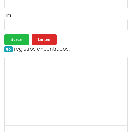
Fim
Buscar
Limpar
registros encontrados.
50
Matrícula
Nome
Cargo
Processo
Início
Fim
Status
1333748
LEILA MARIA NOGUEIRA DE ALMEIDA KALIL
Docente
23007.00005951/2023-14
11/08/2023
11/11/2023
Concluído
2285540
FERNANDO LUIZ MATTOS GONZALEZ JUNIOR
Técnico
23007.00016657/2023-12
13/08/2023
10/11/2023
Concluído