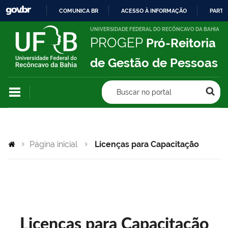
COMUNICA BR
ACESSO À INFORMAÇÃO
PARTI
IR
UNIVERSIDADE FEDERAL DO RECÔNCAVO DA BAHIA
PROGEP
Pró-Reitoria
PARA
O
de Gestão de Pessoas
CONTEÚDO
Buscar no portal
Página inicial
Licenças para Capacitação
Licenças para Capacitação