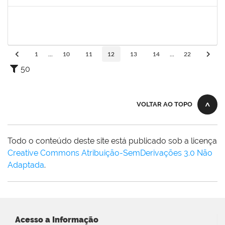
Concluído
1673038
WELINGTON SILVA DE SOUZA
Técnico
23007.00014615/2023-50
03/07/2023
28/07/2023
Concluído
1
...
10
11
12
13
14
...
22
50
VOLTAR AO TOPO
Todo o conteúdo deste site está publicado sob a licença
Creative Commons Atribuição-SemDerivações 3.0 Não
Adaptada
.
Acesso a Informação