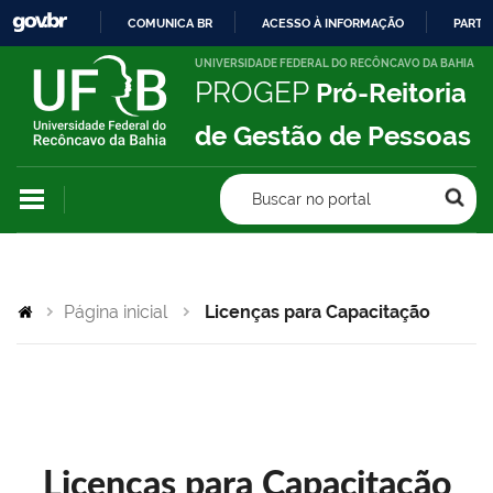
COMUNICA BR
ACESSO À INFORMAÇÃO
PARTI
IR
UNIVERSIDADE FEDERAL DO RECÔNCAVO DA BAHIA
PROGEP
Pró-Reitoria
PARA
O
de Gestão de Pessoas
CONTEÚDO
Buscar no portal
Página inicial
Licenças para Capacitação
Licenças para Capacitação