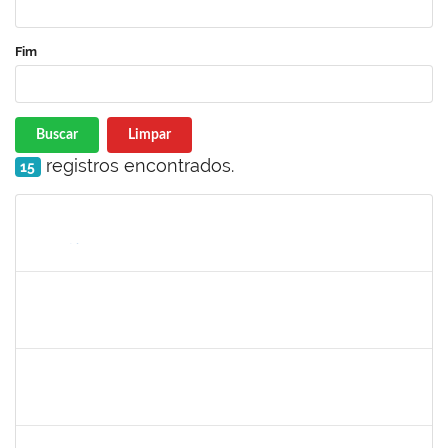
Fim
Buscar
Limpar
registros encontrados.
15
Matrícula
Nome
Cargo
Processo
Início
Fim
Status
1075738
FREDERICO DOS SANTOS LORDELO
Técnico
23007.00021645/2022-72
09/09/2023
08/12/2023
Concluído
2031847
DANILO ANDRADE DE MATOS
Técnico
23007.00018542/2023-42
06/09/2023
05/10/2023
Concluído