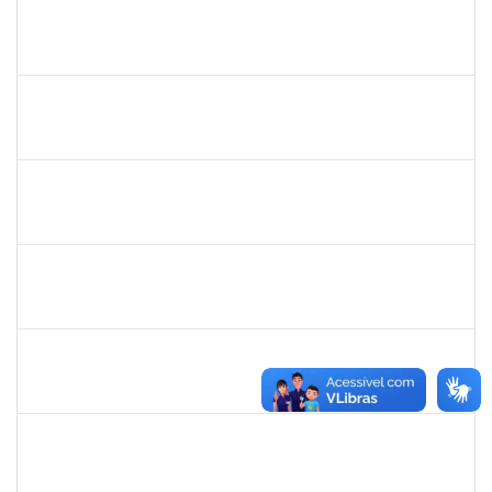
1901405
ALINE SILVA DE OLIVEIRA
Técnico
23007.00018695/2023-82
21/08/2023
18/11/2023
Concluído
1449978
DJENANE BRASIL DA CONCEICAO
Docente
23007.00019618/2023-90
15/08/2023
12/11/2023
Concluído
2285540
FERNANDO LUIZ MATTOS GONZALEZ JUNIOR
Técnico
23007.00016657/2023-12
13/08/2023
10/11/2023
Concluído
1333748
LEILA MARIA NOGUEIRA DE ALMEIDA KALIL
Docente
23007.00005951/2023-14
11/08/2023
11/11/2023
Concluído
1850157
DANIELA ARAUJO MACEDO LOPES
Técnico
23007.00018456/2023-36
07/08/2023
05/09/2023
Concluído
2026282
ARIANE SOUSA MENDES
Técnico
23007.00018691/2023-93
07/08/2023
05/09/2023
Concluído