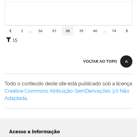
1652145
DAIANA CONCEICAO SOUZA
Técnico
23007.00010469/2023-54
07/08/2023
04/11/2023
Concluído
1
...
36
37
38
39
40
...
74
15
VOLTAR AO TOPO
Todo o conteúdo deste site está publicado sob a licença
Creative Commons Atribuição-SemDerivações 3.0 Não
Adaptada
.
Acesso a Informação