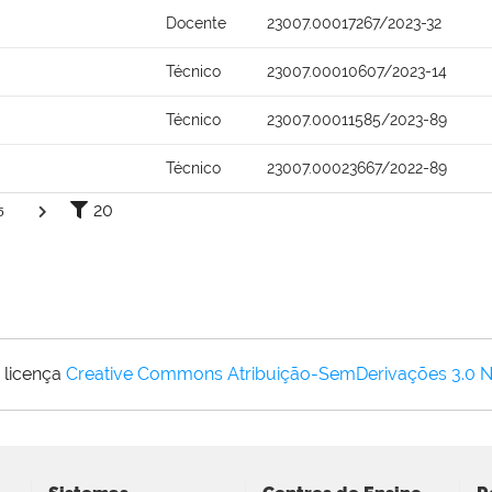
Docente
23007.00017267/2023-32
Técnico
23007.00010607/2023-14
Técnico
23007.00011585/2023-89
Técnico
23007.00023667/2022-89
20
5
 licença
Creative Commons Atribuição-SemDerivações 3.0 