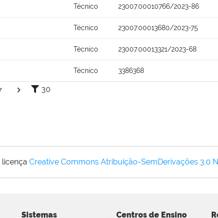
Técnico
23007.00010766/2023-86
Técnico
23007.00013680/2023-75
Técnico
23007.00013321/2023-68
Técnico
3386368
30
7
 licença
Creative Commons Atribuição-SemDerivações 3.0 
Sistemas
Centros de Ensino
R