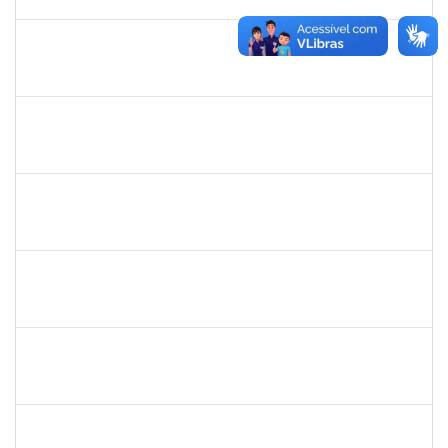
31/08/2023
Concluído
1794704
ADYLA RAMOS DA SILVA LIMA
Técnico
23007.00014137/2023-55
01/08/2023
29/10/2023
Concluído
1051880
CRISTIANE SOUZA MAIA
Técnico
23007.00012995/2023-43
01/08/2023
30/08/2023
Concluído
2399154
VANESSA QUINTINO DOS SANTOS
Técnico
23007.00019741/2022-70
01/08/2023
29/10/2023
Concluído
1717658
EMMANUELLE FELIX DOS SANTOS
Docente
3491362
31/07/2023
28/10/2023
Concluído
1751386
DANIEL FADIGAS MORENO
Técnico
23007.00011721/2023-06
17/07/2023
31/07/2023
Concluído
1836984
VILMA COELHO ALMEIDA
Técnico