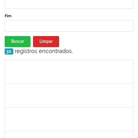
Fim
Buscar
Limpar
registros encontrados.
30
Matrícula
Nome
Cargo
Processo
Início
Fim
Status
1075738
FREDERICO DOS SANTOS LORDELO
Técnico
23007.00021645/2022-72
09/09/2023
08/12/2023
Concluído
2031847
DANILO ANDRADE DE MATOS
Técnico
23007.00018542/2023-42
06/09/2023
05/10/2023
Concluído