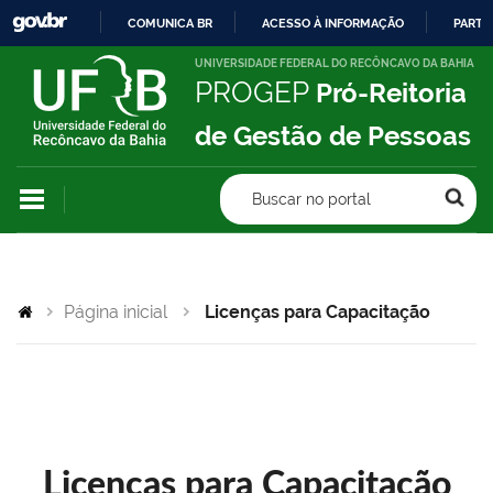
COMUNICA BR
ACESSO À INFORMAÇÃO
PARTI
IR
UNIVERSIDADE FEDERAL DO RECÔNCAVO DA BAHIA
PROGEP
Pró-Reitoria
PARA
O
de Gestão de Pessoas
CONTEÚDO
Buscar no portal
Página inicial
Licenças para Capacitação
Licenças para Capacitação