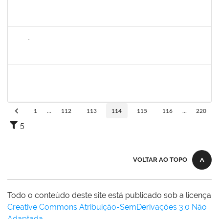
1755387
KILSON OLIVEIRA DOS SANTOS
Técnico
23007.00011890/2023-02
04/09/2023
02/12/2023
Concluído
2889129
JOSÉ PEREIRA MASCARENHAS
Docente
23007.00019136/2023-09
04/09/2023
02/12/2023
Concluído
2026459
SANDRINE DA SILVA SOUZA
Técnico
23007.00010233/2023-24
01/09/2023
30/09/2023
Concluído
1
...
112
113
114
115
116
...
220
5
VOLTAR AO TOPO
Todo o conteúdo deste site está publicado sob a licença
Creative Commons Atribuição-SemDerivações 3.0 Não
Adaptada
.