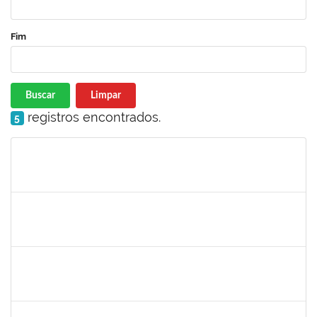
Fim
Buscar
Limpar
registros encontrados.
5
Matrícula
Nome
Cargo
Processo
Início
Fim
Status
1075738
FREDERICO DOS SANTOS LORDELO
Técnico
23007.00021645/2022-72
09/09/2023
08/12/2023
Concluído
2031847
DANILO ANDRADE DE MATOS
Técnico
23007.00018542/2023-42
06/09/2023
05/10/2023
Concluído