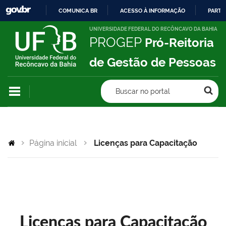
COMUNICA BR
ACESSO À INFORMAÇÃO
PARTI
IR
UNIVERSIDADE FEDERAL DO RECÔNCAVO DA BAHIA
PROGEP
Pró-Reitoria
PARA
O
de Gestão de Pessoas
CONTEÚDO
Buscar no portal
Página inicial
Licenças para Capacitação
Licenças para Capacitação