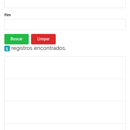
Fim
Buscar
Limpar
registros encontrados.
5
Matrícula
Nome
Cargo
Processo
Início
Fim
Status
1652588
LELIA MARIA SAMPAIO SANTANA
Técnico
23007.00011585/2023-89
03/08/2023
31/10/2023
Concluído
1217453
ANDRESSA HOSANA SOUZA DE OLIVEIRA
Técnico
23007.00017067/2023-97
16/10/2023
30/10/2023
Concluído