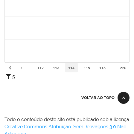
1872886
JURANDIR DE JESUS ALMEIDA
Técnico
23007.00027745/2022-78
01/10/2023
30/10/2023
Concluído
1794704
ADYLA RAMOS DA SILVA LIMA
Técnico
23007.00014137/2023-55
01/08/2023
29/10/2023
Concluído
2399154
VANESSA QUINTINO DOS SANTOS
Técnico
23007.00019741/2022-70
01/08/2023
29/10/2023
Concluído
1
...
112
113
114
115
116
...
220
5
VOLTAR AO TOPO
Todo o conteúdo deste site está publicado sob a licença
Creative Commons Atribuição-SemDerivações 3.0 Não
Adaptada
.