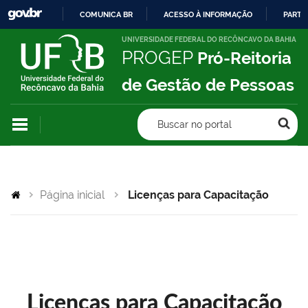
COMUNICA BR
ACESSO À INFORMAÇÃO
PARTI
IR
UNIVERSIDADE FEDERAL DO RECÔNCAVO DA BAHIA
PROGEP
Pró-Reitoria
PARA
O
de Gestão de Pessoas
CONTEÚDO
Buscar no portal
Página inicial
Licenças para Capacitação
Licenças para Capacitação