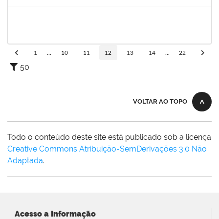
Concluído
1753043
MARCUS PIMENTEL OLIVEIRA
Técnico
23007.00006293/2023-92
08/06/2023
07/07/2023
Concluído
1
...
10
11
12
13
14
...
22
50
VOLTAR AO TOPO
Todo o conteúdo deste site está publicado sob a licença
Creative Commons Atribuição-SemDerivações 3.0 Não
Adaptada
.
Acesso a Informação