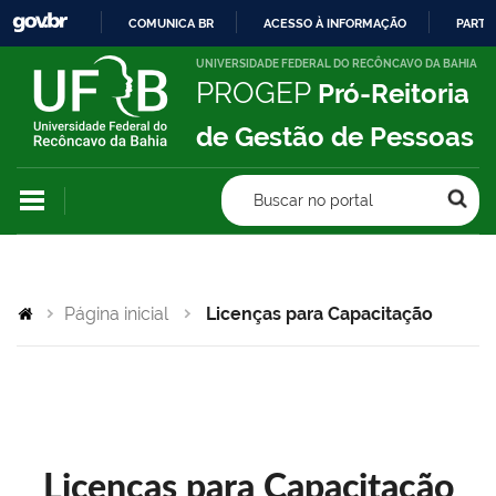
COMUNICA BR
ACESSO À INFORMAÇÃO
PARTI
IR
UNIVERSIDADE FEDERAL DO RECÔNCAVO DA BAHIA
PROGEP
Pró-Reitoria
PARA
O
de Gestão de Pessoas
CONTEÚDO
Buscar no portal
Página inicial
Licenças para Capacitação
Licenças para Capacitação