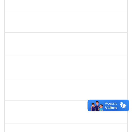
23007.00013680/2023-75
03/07/2023
01/08/2023
Concluído
2134954
ANA PAULA PORTELA GOMES VIVAS
Técnico
23007.00013321/2023-68
03/07/2023
02/08/2023
Concluído
2157672
FERNANDA LAGO BORGES OLIVEIRA
Técnico
3386368
03/07/2023
01/08/2023
Concluído
1874542
ANA FLAVIA GOTTSCHALL DE ALMEIDA
Técnico
23007.00014125/2023-88
03/07/2023
01/08/2023
Concluído
1873038
CAMILLO GUIMARAES DE SOUZA
Técnico
23007.00014310/2023-40
03/07/2023
01/08/2023
Concluído
1673038
WELINGTON SILVA DE SOUZA
Técnico
23007.00014615/2023-50
03/07/2023
28/07/2023
Concluído
2278430