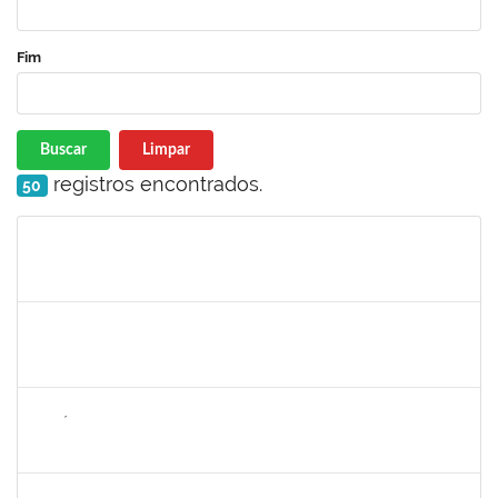
Fim
Buscar
Limpar
registros encontrados.
50
Matrícula
Nome
Cargo
Processo
Início
Fim
Status
1755387
KILSON OLIVEIRA DOS SANTOS
Técnico
23007.00011890/2023-02
04/09/2023
02/12/2023
Concluído
2889129
JOSÉ PEREIRA MASCARENHAS
Docente
23007.00019136/2023-09
04/09/2023
02/12/2023
Concluído