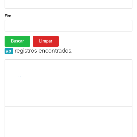
Fim
Buscar
Limpar
registros encontrados.
50
Matrícula
Nome
Cargo
Processo
Início
Fim
Status
1217453
ANDRESSA HOSANA SOUZA DE OLIVEIRA
Técnico
23007.00017067/2023-97
16/10/2023
30/10/2023
Concluído
1872886
JURANDIR DE JESUS ALMEIDA
Técnico
23007.00027745/2022-78
01/10/2023
30/10/2023
Concluído