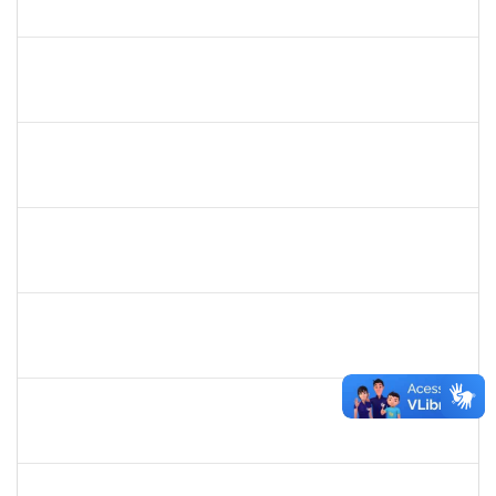
23007.00012995/2023-43
01/08/2023
30/08/2023
Concluído
1760178
ISMAEL JACOB DAL ZOT JUNIOR
Técnico
23007.00009349/2023-30
26/06/2023
24/08/2023
Concluído
2652407
JOAO MAURICIO DANTAS BATISTA
Técnico
23007.00010607/2023-14
03/08/2023
17/08/2023
Concluído
1759857
ANDRE LUIZ MACIEL ALMEIDA
Técnico
23007.00006228/2023-04
15/05/2023
13/08/2023
Concluído
1836984
VILMA COELHO ALMEIDA
Técnico
23007.00004175/2023-48
12/07/2023
11/08/2023
Concluído
2260515
FAGNER DOS SANTOS FERNANDES
Técnico
23007.00001374/2023-15
07/06/2023
05/08/2023
Concluído
2164076