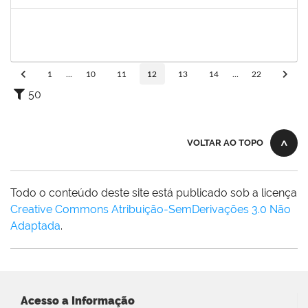
Concluído
2401210
ALEX DO NASCIMENTO AMBROSIO
Técnico
23007.00026404/2022-07
12/06/2023
11/07/2023
Concluído
1
...
10
11
12
13
14
...
22
50
VOLTAR AO TOPO
Todo o conteúdo deste site está publicado sob a licença
Creative Commons Atribuição-SemDerivações 3.0 Não
Adaptada
.
Acesso a Informação