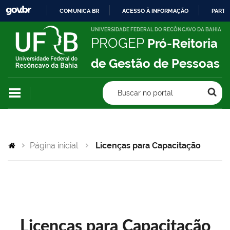
COMUNICA BR
ACESSO À INFORMAÇÃO
PARTI
IR
UNIVERSIDADE FEDERAL DO RECÔNCAVO DA BAHIA
PROGEP
Pró-Reitoria
PARA
O
de Gestão de Pessoas
CONTEÚDO
Buscar no portal
Página inicial
Licenças para Capacitação
Licenças para Capacitação