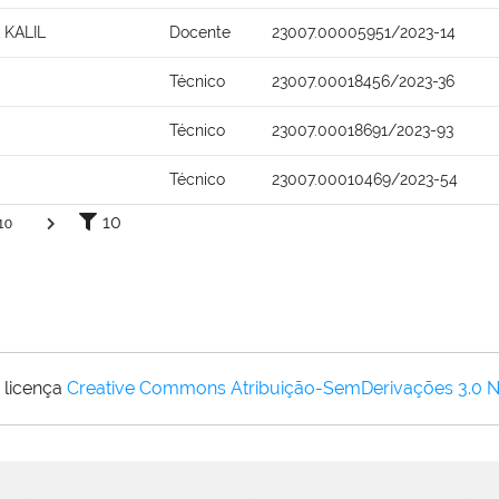
 KALIL
Docente
23007.00005951/2023-14
Técnico
23007.00018456/2023-36
Técnico
23007.00018691/2023-93
Técnico
23007.00010469/2023-54
10
10
 licença
Creative Commons Atribuição-SemDerivações 3.0 