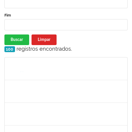
Fim
Buscar
Limpar
registros encontrados.
100
Matrícula
Nome
Cargo
Processo
Início
Fim
Status
2264197
ELCIO RIZERIO CARMO
Docente
23007.00018725/2023-48
01/09/2023
29/11/2023
Concluído
1152634
LUCIANO BORGES FREIRE
Técnico
23007.00009350/2023-03
01/09/2023
15/10/2023
Concluído