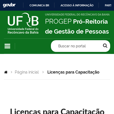
COMUNICA BR
ACESSO À INFORMAÇÃO
PARTI
IR
UNIVERSIDADE FEDERAL DO RECÔNCAVO DA BAHIA
PROGEP
Pró-Reitoria
PARA
O
de Gestão de Pessoas
CONTEÚDO
Buscar no portal
Página inicial
Licenças para Capacitação
Licenças para Capacitação