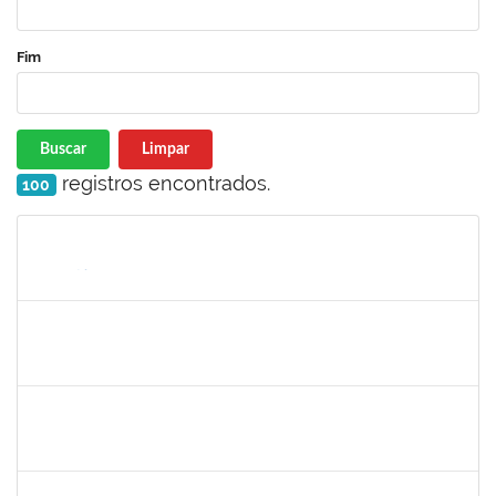
Fim
Buscar
Limpar
registros encontrados.
100
Matrícula
Nome
Cargo
Processo
Início
Fim
Status
2264197
ELCIO RIZERIO CARMO
Docente
23007.00018725/2023-48
01/09/2023
29/11/2023
Concluído
1152634
LUCIANO BORGES FREIRE
Técnico
23007.00009350/2023-03
01/09/2023
15/10/2023
Concluído