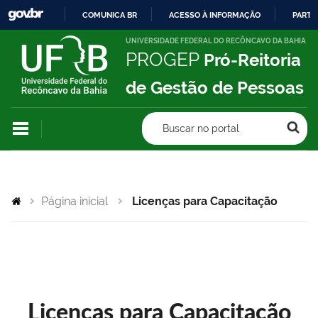
COMUNICA BR
ACESSO À INFORMAÇÃO
PARTI
IR
UNIVERSIDADE FEDERAL DO RECÔNCAVO DA BAHIA
PROGEP
Pró-Reitoria
PARA
O
de Gestão de Pessoas
CONTEÚDO
Buscar no portal
Página inicial
Licenças para Capacitação
Licenças para Capacitação