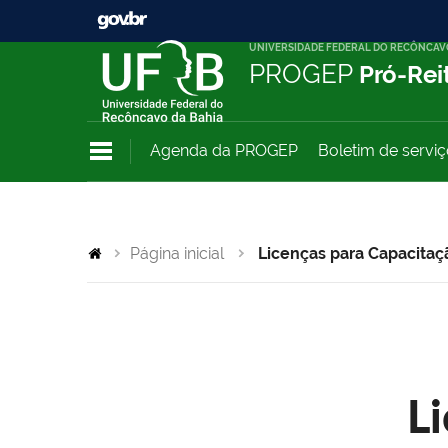
UNIVERSIDADE FEDERAL DO RECÔNCAV
PROGEP
Pró-Rei
Agenda da PROGEP
Boletim de servi
Página inicial
Licenças para Capacitaç
L