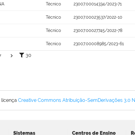
NA
Técnico
23007.00014334/2023-71
Técnico
23007.00023537/2022-10
Técnico
23007.00027745/2022-78
Técnico
23007.00008985/2023-61
30
7
 licença
Creative Commons Atribuição-SemDerivações 3.0 
Sistemas
Centros de Ensino
R