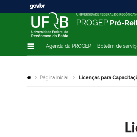
UNIVERSIDADE FEDERAL DO RECÔNCAV
PROGEP
Pró-Rei
Agenda da PROGEP
Boletim de servi
Página inicial
Licenças para Capacitaç
L