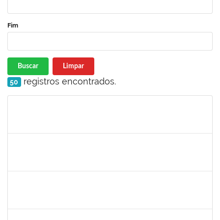
Fim
Buscar
Limpar
registros encontrados.
50
Matrícula
Nome
Cargo
Processo
Início
Fim
Status
2730940
GUSTAVO CARVALHO DOS SANTOS
Técnico
23007.00018249/2023-96
28/08/2023
11/10/2023
Concluído
1901405
ALINE SILVA DE OLIVEIRA
Técnico
23007.00018695/2023-82
21/08/2023
18/11/2023
Concluído