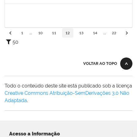
Concluído
1873058
ANTONIO MARCEL NASCIMENTO GRADIN
Técnico
23007.00023205/2022-50
01/06/2023
30/06/2023
Concluído
1
...
10
11
12
13
14
...
22
50
VOLTAR AO TOPO
Todo o conteúdo deste site está publicado sob a licença
Creative Commons Atribuição-SemDerivações 3.0 Não
Adaptada
.
Acesso a Informação