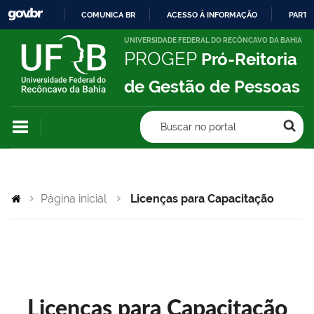
COMUNICA BR
ACESSO À INFORMAÇÃO
PARTI
IR
UNIVERSIDADE FEDERAL DO RECÔNCAVO DA BAHIA
PROGEP
Pró-Reitoria
PARA
O
de Gestão de Pessoas
CONTEÚDO
Buscar no portal
Página inicial
Licenças para Capacitação
Licenças para Capacitação