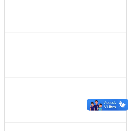
23007.00014615/2023-50
03/07/2023
28/07/2023
Concluído
2278430
ARLIN CESAR COSTA NAFRA SANTANA
Técnico
23007.00014334/2023-71
03/07/2023
31/08/2023
Concluído
1044498
VALTER DANTAS RAMOS
Técnico
23007.00023537/2022-10
03/07/2023
30/09/2023
Concluído
1872886
JURANDIR DE JESUS ALMEIDA
Técnico
23007.00027745/2022-78
01/07/2023
30/07/2023
Concluído
1885108
RONALDO CARVALHO DA SILVA
Técnico
23007.00008985/2023-61
01/07/2023
31/08/2023
Concluído
1644090
MIRELLA PRAZERES RODRIGUES
Técnico
23007.00012834/2023-25
28/06/2023
12/07/2023
Concluído
1047602