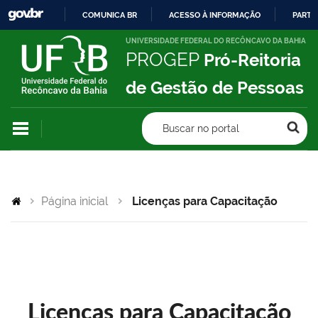
COMUNICA BR
ACESSO À INFORMAÇÃO
PARTI
IR
UNIVERSIDADE FEDERAL DO RECÔNCAVO DA BAHIA
PROGEP
Pró-Reitoria
PARA
O
de Gestão de Pessoas
CONTEÚDO
Buscar no portal
Página inicial
Licenças para Capacitação
Licenças para Capacitação