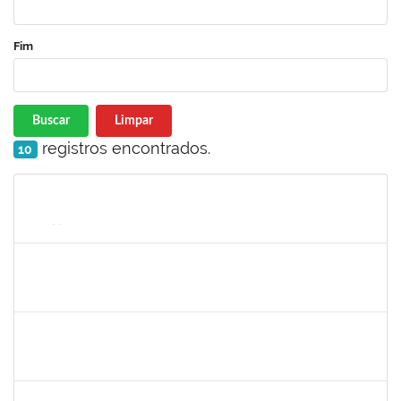
Fim
Buscar
Limpar
registros encontrados.
10
Matrícula
Nome
Cargo
Processo
Início
Fim
Status
1331464
MARCIO SIMOES DE ALMEIDA
Técnico
23007.00022196/2023-33
18/09/2023
16/12/2023
Concluído
1644084
GEORGE ANTONIO SANTANA SANTOS
Técnico
23007.00001106/2023-73
18/09/2023
16/12/2023
Concluído