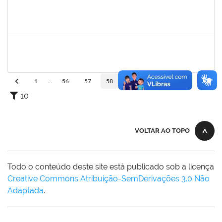
1552725
LEANDRO LOURENCAO DUARTE
Docente
23007.00024694/2023-02
21/11/2023
21/12/2023
Concluído
2465951
HERMES PEDREIRA DA SILVA FILHO
Docente
23007.00020651/2023-38
24/11/2023
22/12/2023
Concluído
1
...
56
57
58
59
60
...
110
10
VOLTAR AO TOPO
Todo o conteúdo deste site está publicado sob a licença
Creative Commons Atribuição-SemDerivações 3.0 Não
Adaptada
.