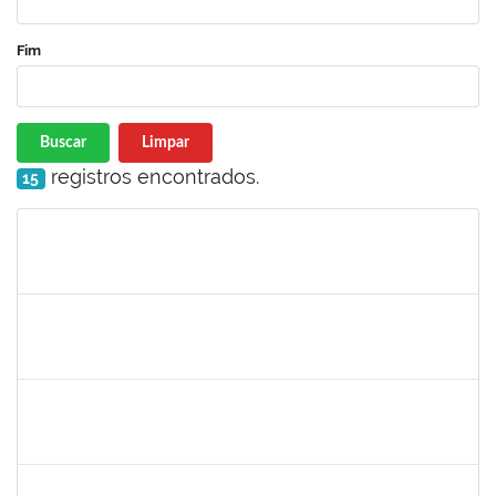
Fim
Buscar
Limpar
registros encontrados.
15
Matrícula
Nome
Cargo
Processo
Início
Fim
Status
2264197
ELCIO RIZERIO CARMO
Docente
23007.00018725/2023-48
01/09/2023
29/11/2023
Concluído
1152634
LUCIANO BORGES FREIRE
Técnico
23007.00009350/2023-03
01/09/2023
15/10/2023
Concluído
2730940