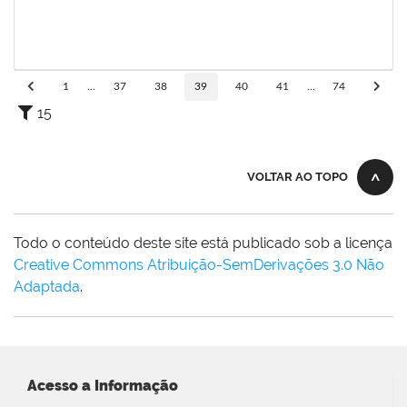
1206405
FILIPE PEREIRA PAES
Técnico
23007.00023667/2022-89
02/08/2023
31/08/2023
Concluído
1
...
37
38
39
40
41
...
74
15
VOLTAR AO TOPO
Todo o conteúdo deste site está publicado sob a licença
Creative Commons Atribuição-SemDerivações 3.0 Não
Adaptada
.
Acesso a Informação