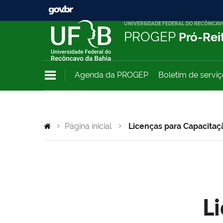
UNIVERSIDADE FEDERAL DO RECÔNCAV
PROGEP
Pró-Rei
Agenda da PROGEP
Boletim de servi
Página inicial
Licenças para Capacitaç
L