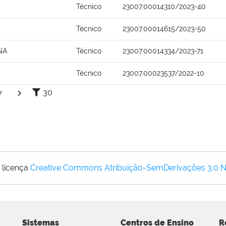
Técnico
23007.00014310/2023-40
Técnico
23007.00014615/2023-50
NA
Técnico
23007.00014334/2023-71
Técnico
23007.00023537/2022-10
30
7
 licença
Creative Commons Atribuição-SemDerivações 3.0 
Sistemas
Centros de Ensino
R