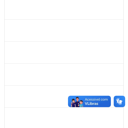
2026282
ARIANE SOUSA MENDES
Técnico
23007.00018691/2023-93
07/08/2023
05/09/2023
Concluído
1652145
DAIANA CONCEICAO SOUZA
Técnico
23007.00010469/2023-54
07/08/2023
04/11/2023
Concluído
1873900
JOSE FRANCISCO COUTINHO PASSOS
Técnico
23007.00022192/2022-47
07/08/2023
05/09/2023
Concluído
2085842
RENATO DOS SANTOS DINIZ
Docente
23007.00017267/2023-32
05/08/2023
02/11/2023
Concluído
2652407
JOAO MAURICIO DANTAS BATISTA
Técnico
23007.00010607/2023-14
03/08/2023
17/08/2023
Concluído
1652588
LELIA MARIA SAMPAIO SANTANA
Técnico
23007.00011585/2023-89
03/08/2023
31/10/2023
Concluído