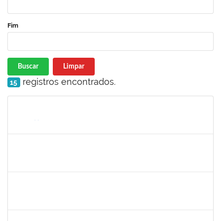
Fim
Buscar
Limpar
registros encontrados.
15
Matrícula
Nome
Cargo
Processo
Início
Fim
Status
2264197
ELCIO RIZERIO CARMO
Docente
23007.00018725/2023-48
01/09/2023
29/11/2023
Concluído
1152634
LUCIANO BORGES FREIRE
Técnico
23007.00009350/2023-03
01/09/2023
15/10/2023
Concluído