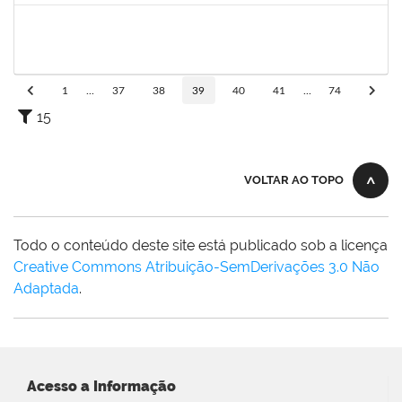
1206405
FILIPE PEREIRA PAES
Técnico
23007.00023667/2022-89
02/08/2023
31/08/2023
Concluído
1
...
37
38
39
40
41
...
74
15
VOLTAR AO TOPO
Todo o conteúdo deste site está publicado sob a licença
Creative Commons Atribuição-SemDerivações 3.0 Não
Adaptada
.
Acesso a Informação