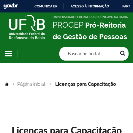
COMUNICA BR
ACESSO À INFORMAÇÃO
PARTI
IR
UNIVERSIDADE FEDERAL DO RECÔNCAVO DA BAHIA
PROGEP
Pró-Reitoria
PARA
O
de Gestão de Pessoas
CONTEÚDO
Buscar no portal
Página inicial
Licenças para Capacitação
Licenças para Capacitação