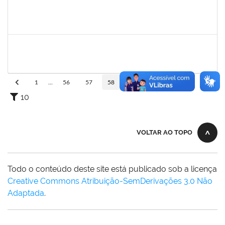
1328349
LAVINE SILVA MATOS
Técnico
23007.00004163/2023-81
31/08/2009
29/09/2023
Concluído
1553278
JOSELE DE FARIAS RODRIGUES SANTA BARBARA
Docente
23007.00011576/2023-41
26/06/2023
24/09/2023
Concluído
1
...
56
57
58
59
60
...
110
10
VOLTAR AO TOPO
Todo o conteúdo deste site está publicado sob a licença
Creative Commons Atribuição-SemDerivações 3.0 Não
Adaptada
.