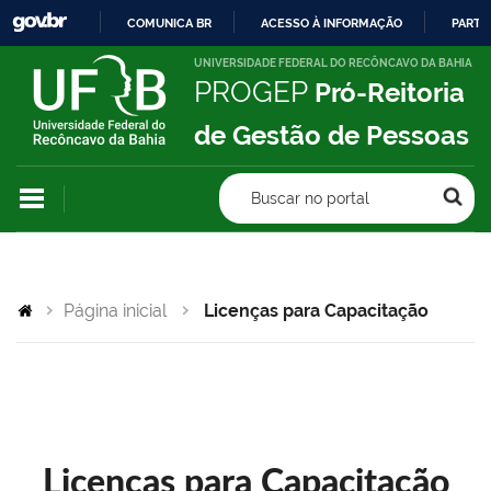
COMUNICA BR
ACESSO À INFORMAÇÃO
PARTI
IR
UNIVERSIDADE FEDERAL DO RECÔNCAVO DA BAHIA
PROGEP
Pró-Reitoria
PARA
O
de Gestão de Pessoas
CONTEÚDO
Buscar no portal
Página inicial
Licenças para Capacitação
Licenças para Capacitação