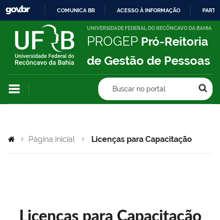
COMUNICA BR
ACESSO À INFORMAÇÃO
PARTI
IR
UNIVERSIDADE FEDERAL DO RECÔNCAVO DA BAHIA
PROGEP
Pró-Reitoria
PARA
O
de Gestão de Pessoas
CONTEÚDO
Buscar no portal
Página inicial
Licenças para Capacitação
Licenças para Capacitação