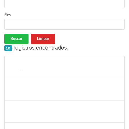
Fim
Buscar
Limpar
registros encontrados.
10
Matrícula
Nome
Cargo
Processo
Início
Fim
Status
2285540
FERNANDO LUIZ MATTOS GONZALEZ JUNIOR
Técnico
23007.00016657/2023-12
13/08/2023
10/11/2023
Concluído
1333748
LEILA MARIA NOGUEIRA DE ALMEIDA KALIL
Docente
23007.00005951/2023-14
11/08/2023
11/11/2023
Concluído