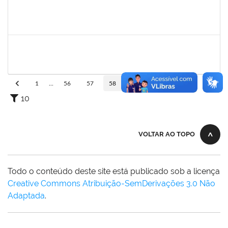
1652588
LELIA MARIA SAMPAIO SANTANA
Técnico
23007.00011585/2023-89
03/08/2023
31/10/2023
Concluído
1206405
FILIPE PEREIRA PAES
Técnico
23007.00023667/2022-89
02/08/2023
31/08/2023
Concluído
1
...
56
57
58
59
60
...
110
10
VOLTAR AO TOPO
Todo o conteúdo deste site está publicado sob a licença
Creative Commons Atribuição-SemDerivações 3.0 Não
Adaptada
.