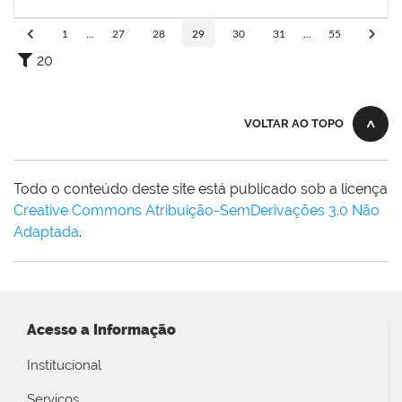
17/08/2023
Concluído
1
...
27
28
29
30
31
...
55
20
VOLTAR AO TOPO
Todo o conteúdo deste site está publicado sob a licença
Creative Commons Atribuição-SemDerivações 3.0 Não
Adaptada
.
Acesso a Informação
Institucional
Serviços