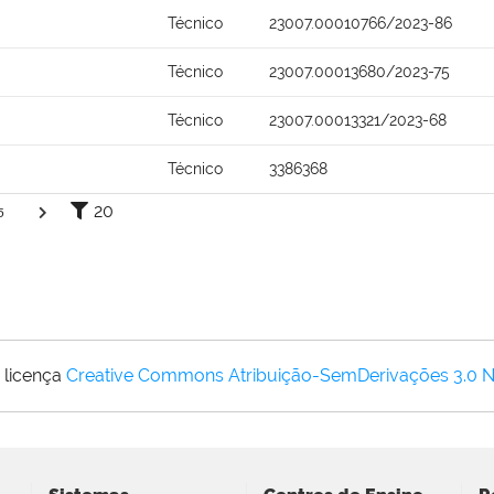
Técnico
23007.00010766/2023-86
Técnico
23007.00013680/2023-75
Técnico
23007.00013321/2023-68
Técnico
3386368
20
5
 licença
Creative Commons Atribuição-SemDerivações 3.0 