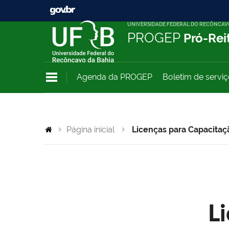
UNIVERSIDADE FEDERAL DO RECÔNCAV
PROGEP
Pró-Rei
Agenda da PROGEP
Boletim de servi
Página inicial
Licenças para Capacitaç
L