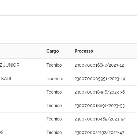
Cargo
Processo
Z JUNIOR
Técnico
23007.00016657/2023-12
 KALIL
Docente
23007.00005951/2023-14
Técnico
23007.00018456/2023-36
Técnico
23007.00018691/2023-93
Técnico
23007.00010469/2023-54
OS
Técnico
23007.00022192/2022-47