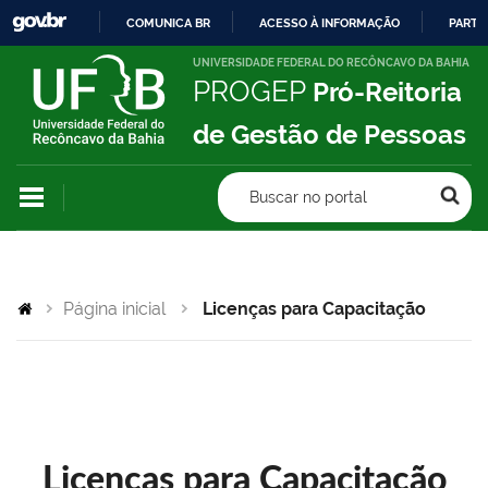
COMUNICA BR
ACESSO À INFORMAÇÃO
PARTI
IR
UNIVERSIDADE FEDERAL DO RECÔNCAVO DA BAHIA
PROGEP
Pró-Reitoria
PARA
O
de Gestão de Pessoas
CONTEÚDO
Buscar no portal
Página inicial
Licenças para Capacitação
Licenças para Capacitação