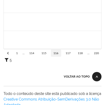
1850157
DANIELA ARAUJO MACEDO LOPES
Técnico
23007.00018456/2023-36
07/08/2023
05/09/2023
Concluído
2026282
ARIANE SOUSA MENDES
Técnico
23007.00018691/2023-93
07/08/2023
05/09/2023
Concluído
1652145
DAIANA CONCEICAO SOUZA
Técnico
23007.00010469/2023-54
07/08/2023
04/11/2023
Concluído
1
...
114
115
116
117
118
...
220
5
VOLTAR AO TOPO
Todo o conteúdo deste site está publicado sob a licença
Creative Commons Atribuição-SemDerivações 3.0 Não
Adaptada
.