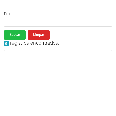
Fim
Buscar
Limpar
registros encontrados.
5
Matrícula
Nome
Cargo
Processo
Início
Fim
Status
2285540
FERNANDO LUIZ MATTOS GONZALEZ JUNIOR
Técnico
23007.00016657/2023-12
13/08/2023
10/11/2023
Concluído
1333748
LEILA MARIA NOGUEIRA DE ALMEIDA KALIL
Docente
23007.00005951/2023-14
11/08/2023
11/11/2023
Concluído