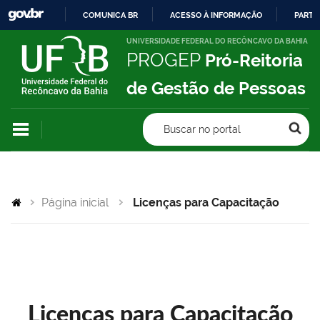
COMUNICA BR
ACESSO À INFORMAÇÃO
PARTI
IR
UNIVERSIDADE FEDERAL DO RECÔNCAVO DA BAHIA
PROGEP
Pró-Reitoria
PARA
O
de Gestão de Pessoas
CONTEÚDO
Buscar no portal
Página inicial
Licenças para Capacitação
Licenças para Capacitação