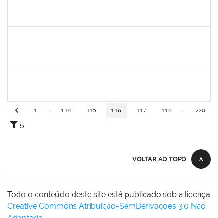
1850157
DANIELA ARAUJO MACEDO LOPES
Técnico
23007.00018456/2023-36
07/08/2023
05/09/2023
Concluído
2026282
ARIANE SOUSA MENDES
Técnico
23007.00018691/2023-93
07/08/2023
05/09/2023
Concluído
1652145
DAIANA CONCEICAO SOUZA
Técnico
23007.00010469/2023-54
07/08/2023
04/11/2023
Concluído
1
...
114
115
116
117
118
...
220
5
VOLTAR AO TOPO
Todo o conteúdo deste site está publicado sob a licença
Creative Commons Atribuição-SemDerivações 3.0 Não
Adaptada
.