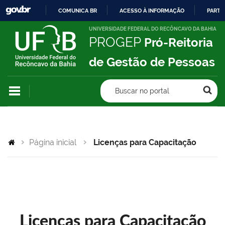
COMUNICA BR
ACESSO À INFORMAÇÃO
PARTI
IR
UNIVERSIDADE FEDERAL DO RECÔNCAVO DA BAHIA
PROGEP
Pró-Reitoria
PARA
O
de Gestão de Pessoas
CONTEÚDO
Buscar no portal
Página inicial
Licenças para Capacitação
Licenças para Capacitação