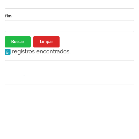
Fim
Buscar
Limpar
registros encontrados.
5
Matrícula
Nome
Cargo
Processo
Início
Fim
Status
2285540
FERNANDO LUIZ MATTOS GONZALEZ JUNIOR
Técnico
23007.00016657/2023-12
13/08/2023
10/11/2023
Concluído
1333748
LEILA MARIA NOGUEIRA DE ALMEIDA KALIL
Docente
23007.00005951/2023-14
11/08/2023
11/11/2023
Concluído