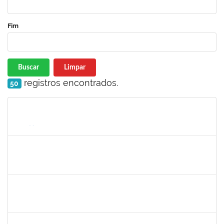
Fim
Buscar
Limpar
registros encontrados.
50
Matrícula
Nome
Cargo
Processo
Início
Fim
Status
1327881
LUCIANO SERGIO HOCEVAR
Docente
3933858
21/11/2023
20/12/2023
Concluído
1489537
GEOVANA DA PAZ MONTEIRO
Docente
23007.00024088/2023-68
20/11/2023
20/12/2023
Concluído