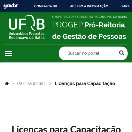
COMUNICA BR
ACESSO À INFORMAÇÃO
PARTI
IR
UNIVERSIDADE FEDERAL DO RECÔNCAVO DA BAHIA
PROGEP
Pró-Reitoria
PARA
O
de Gestão de Pessoas
CONTEÚDO
Buscar no portal
Página inicial
Licenças para Capacitação
Licenças para Capacitação