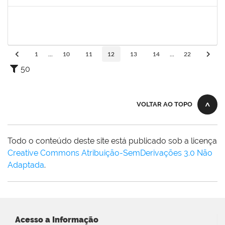
Concluído
2257639
ADRIELE GONZAGA DE MOURA
Técnico
23007.00030188/2023-74
02/01/2024
05/02/2024
Concluído
1
...
10
11
12
13
14
...
22
50
VOLTAR AO TOPO
Todo o conteúdo deste site está publicado sob a licença
Creative Commons Atribuição-SemDerivações 3.0 Não
Adaptada
.
Acesso a Informação