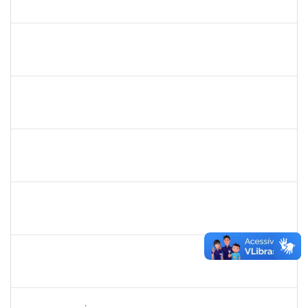
23007.00019434/2023-14
02/10/2023
30/12/2023
Concluído
2652969
ERIVALDO DE JESUS DA SILVA
Técnico
23007.00021368/2023-79
02/10/2023
30/12/2023
Concluído
2258859
VANDERLEY DOS SANTOS GOMES
Técnico
23007.00022186/2023-12
02/10/2023
30/12/2023
Concluído
1926775
ADIELSON RAMOS DE CRISTO
Docente
23007.00021050/2023-32
02/10/2023
30/12/2023
Concluído
1885108
RONALDO CARVALHO DA SILVA
Técnico
23007.00008985/2023-61
01/12/2023
31/12/2023
Concluído
1717913
PALOMA DE SOUSA PINHO FREITAS
Docente
23007.00013092/2023-43
03/10/2023
31/12/2023
Concluído
1731794