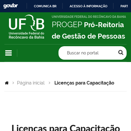
COMUNICA BR
ACESSO À INFORMAÇÃO
PARTI
IR
UNIVERSIDADE FEDERAL DO RECÔNCAVO DA BAHIA
PROGEP
Pró-Reitoria
PARA
O
de Gestão de Pessoas
CONTEÚDO
Buscar no portal
Página inicial
Licenças para Capacitação
Licenças para Capacitação