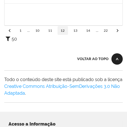
Concluído
1152634
LUCIANO BORGES FREIRE
Técnico
23007.00009350/2023-03
18/05/2023
01/07/2023
Concluído
1
...
10
11
12
13
14
...
22
50
VOLTAR AO TOPO
Todo o conteúdo deste site está publicado sob a licença
Creative Commons Atribuição-SemDerivações 3.0 Não
Adaptada
.
Acesso a Informação