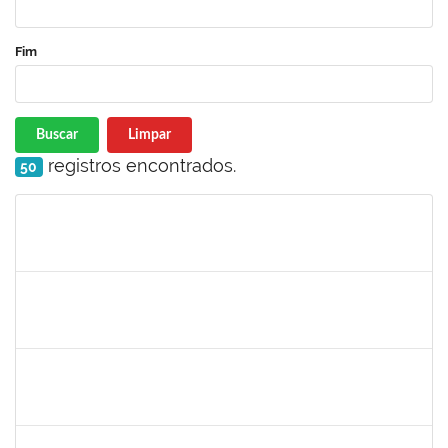
Fim
Buscar
Limpar
registros encontrados.
50
Matrícula
Nome
Cargo
Processo
Início
Fim
Status
2285540
FERNANDO LUIZ MATTOS GONZALEZ JUNIOR
Técnico
23007.00016657/2023-12
13/08/2023
10/11/2023
Concluído
1333748
LEILA MARIA NOGUEIRA DE ALMEIDA KALIL
Docente
23007.00005951/2023-14
11/08/2023
11/11/2023
Concluído