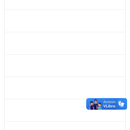
23007.00027745/2022-78
01/07/2023
30/07/2023
Concluído
1885108
RONALDO CARVALHO DA SILVA
Técnico
23007.00008985/2023-61
01/07/2023
31/08/2023
Concluído
1644090
MIRELLA PRAZERES RODRIGUES
Técnico
23007.00012834/2023-25
28/06/2023
12/07/2023
Concluído
1047602
DAIANE ALVES FERREIRA NASCIMENTO
Técnico
23007.00009540/2023-14
26/06/2023
25/07/2023
Concluído
1652731
DANILO FE SILVA
Técnico
23007.00009272/2023-72
26/06/2023
25/07/2023
Concluído
1760178
ISMAEL JACOB DAL ZOT JUNIOR
Técnico
23007.00009349/2023-30
26/06/2023
24/08/2023
Concluído
1553278