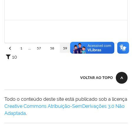
1717658
EMMANUELLE FELIX DOS SANTOS
Docente
3491362
31/07/2023
28/10/2023
Concluído
1751386
DANIEL FADIGAS MORENO
Técnico
23007.00011721/2023-06
17/07/2023
31/07/2023
Concluído
1
...
57
58
59
60
61
...
110
10
VOLTAR AO TOPO
Todo o conteúdo deste site está publicado sob a licença
Creative Commons Atribuição-SemDerivações 3.0 Não
Adaptada
.