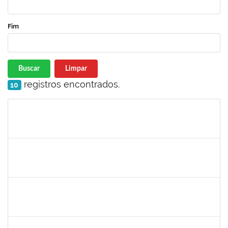
Fim
Buscar
Limpar
registros encontrados.
10
Matrícula
Nome
Cargo
Processo
Início
Fim
Status
1873900
JOSE FRANCISCO COUTINHO PASSOS
Técnico
23007.00022192/2022-47
07/08/2023
05/09/2023
Concluído
2085842
RENATO DOS SANTOS DINIZ
Docente
23007.00017267/2023-32
05/08/2023
02/11/2023
Concluído