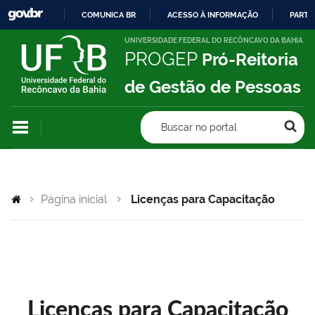
COMUNICA BR
ACESSO À INFORMAÇÃO
PARTI
IR
UNIVERSIDADE FEDERAL DO RECÔNCAVO DA BAHIA
PROGEP
Pró-Reitoria
PARA
O
de Gestão de Pessoas
CONTEÚDO
Buscar no portal
Página inicial
Licenças para Capacitação
Licenças para Capacitação