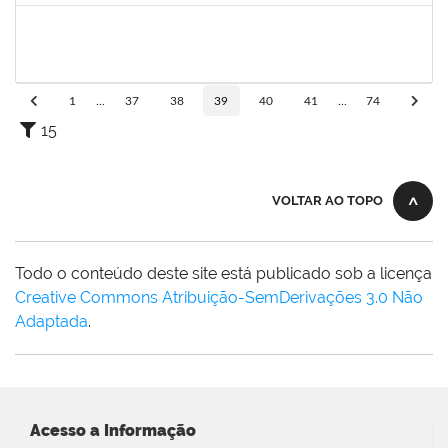
2157672
FERNANDA LAGO BORGES OLIVEIRA
Técnico
3386368
03/07/2023
01/08/2023
Concluído
1
...
37
38
39
40
41
...
74
15
VOLTAR AO TOPO
Todo o conteúdo deste site está publicado sob a licença
Creative Commons Atribuição-SemDerivações 3.0 Não
Adaptada
.
Acesso a Informação