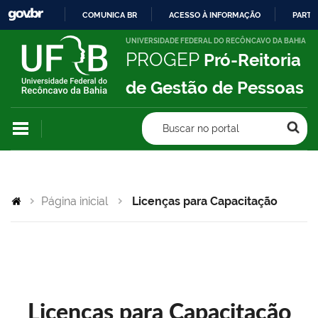
COMUNICA BR
ACESSO À INFORMAÇÃO
PARTI
IR
UNIVERSIDADE FEDERAL DO RECÔNCAVO DA BAHIA
PROGEP
Pró-Reitoria
PARA
O
de Gestão de Pessoas
CONTEÚDO
Buscar no portal
Página inicial
Licenças para Capacitação
Licenças para Capacitação