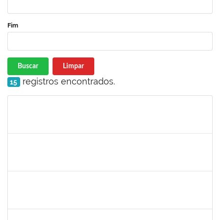
Fim
Buscar
Limpar
registros encontrados.
15
Matrícula
Nome
Cargo
Processo
Início
Fim
Status
1873900
JOSE FRANCISCO COUTINHO PASSOS
Técnico
23007.00022192/2022-47
07/08/2023
05/09/2023
Concluído
2085842
RENATO DOS SANTOS DINIZ
Docente
23007.00017267/2023-32
05/08/2023
02/11/2023
Concluído