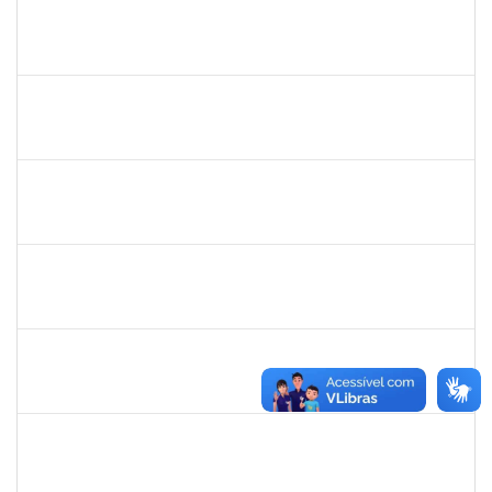
1717658
EMMANUELLE FELIX DOS SANTOS
Docente
3491362
31/07/2023
28/10/2023
Concluído
1751386
DANIEL FADIGAS MORENO
Técnico
23007.00011721/2023-06
17/07/2023
31/07/2023
Concluído
1836984
VILMA COELHO ALMEIDA
Técnico
23007.00004175/2023-48
12/07/2023
11/08/2023
Concluído
2164076
GABRIEL SILVA FERREIRA
Técnico
23007.00010766/2023-86
03/07/2023
02/08/2023
Concluído
2329908
ROMENIQUE CARNEIRO DE SOUZA
Técnico
23007.00013680/2023-75
03/07/2023
01/08/2023
Concluído
2134954
ANA PAULA PORTELA GOMES VIVAS
Técnico
23007.00013321/2023-68
03/07/2023
02/08/2023
Concluído