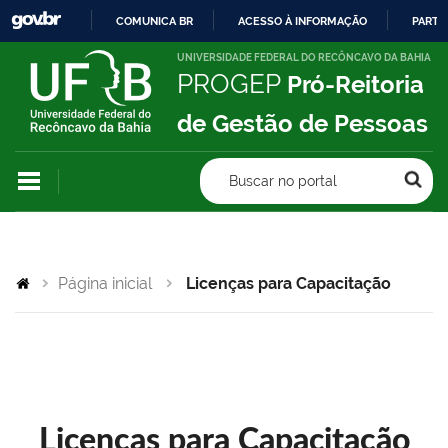
COMUNICA BR
ACESSO À INFORMAÇÃO
PARTI
IR
UNIVERSIDADE FEDERAL DO RECÔNCAVO DA BAHIA
PROGEP
Pró-Reitoria
PARA
O
de Gestão de Pessoas
CONTEÚDO
Buscar no portal
Página inicial
Licenças para Capacitação
Licenças para Capacitação