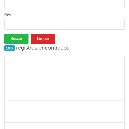
Fim
Buscar
Limpar
registros encontrados.
100
Matrícula
Nome
Cargo
Processo
Início
Fim
Status
1794704
ADYLA RAMOS DA SILVA LIMA
Técnico
23007.00014137/2023-55
01/08/2023
29/10/2023
Concluído
1051880
CRISTIANE SOUZA MAIA
Técnico
23007.00012995/2023-43
01/08/2023
30/08/2023
Concluído