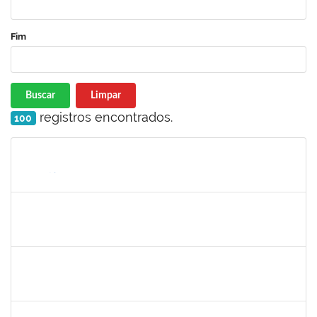
Fim
Buscar
Limpar
registros encontrados.
100
Matrícula
Nome
Cargo
Processo
Início
Fim
Status
1794704
ADYLA RAMOS DA SILVA LIMA
Técnico
23007.00014137/2023-55
01/08/2023
29/10/2023
Concluído
1051880
CRISTIANE SOUZA MAIA
Técnico
23007.00012995/2023-43
01/08/2023
30/08/2023
Concluído