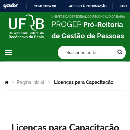
COMUNICA BR
ACESSO À INFORMAÇÃO
PARTI
IR
UNIVERSIDADE FEDERAL DO RECÔNCAVO DA BAHIA
PROGEP
Pró-Reitoria
PARA
O
de Gestão de Pessoas
CONTEÚDO
Buscar no portal
Página inicial
Licenças para Capacitação
Licenças para Capacitação