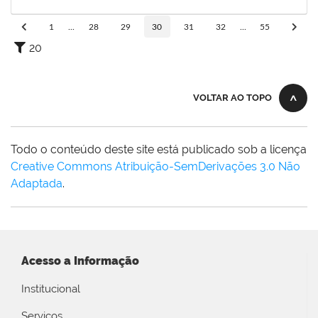
25/07/2023
Concluído
1
...
28
29
30
31
32
...
55
20
VOLTAR AO TOPO
Todo o conteúdo deste site está publicado sob a licença
Creative Commons Atribuição-SemDerivações 3.0 Não
Adaptada
.
Acesso a Informação
Institucional
Serviços