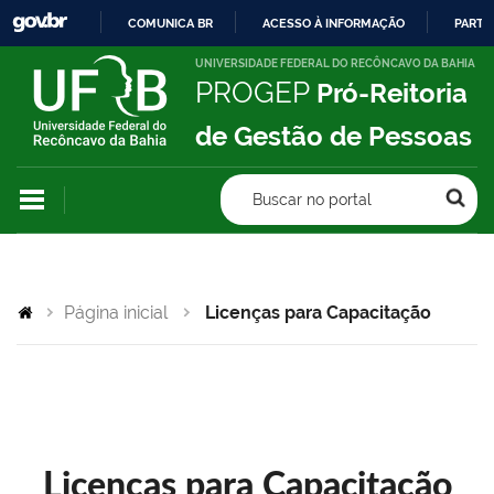
COMUNICA BR
ACESSO À INFORMAÇÃO
PARTI
IR
UNIVERSIDADE FEDERAL DO RECÔNCAVO DA BAHIA
PROGEP
Pró-Reitoria
PARA
O
de Gestão de Pessoas
CONTEÚDO
Buscar no portal
Página inicial
Licenças para Capacitação
Licenças para Capacitação