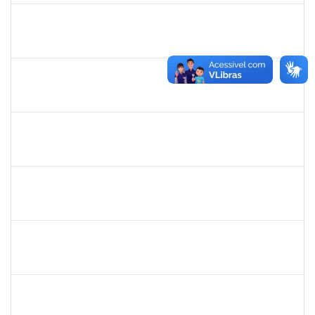
1044498
VALTER DANTAS RAMOS
Técnico
23007.00023537/2022-10
03/07/2023
30/09/2023
Concluído
1872886
JURANDIR DE JESUS ALMEIDA
Técnico
23007.00027745/2022-78
01/07/2023
30/07/2023
Concluído
1885108
RONALDO CARVALHO DA SILVA
Técnico
23007.00008985/2023-61
01/07/2023
31/08/2023
Concluído
1644090
MIRELLA PRAZERES RODRIGUES
Técnico
23007.00012834/2023-25
28/06/2023
12/07/2023
Concluído
1047602
DAIANE ALVES FERREIRA NASCIMENTO
Técnico
23007.00009540/2023-14
26/06/2023
25/07/2023
Concluído
1652731
DANILO FE SILVA
Técnico
23007.00009272/2023-72
26/06/2023