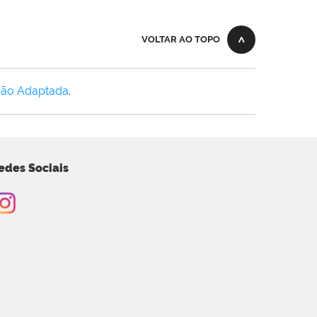
VOLTAR AO TOPO
Não Adaptada
.
edes Sociais