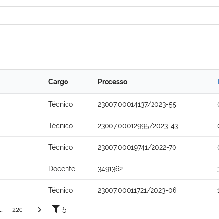
Cargo
Processo
Técnico
23007.00014137/2023-55
Técnico
23007.00012995/2023-43
Técnico
23007.00019741/2022-70
Docente
3491362
Técnico
23007.00011721/2023-06
5
..
220