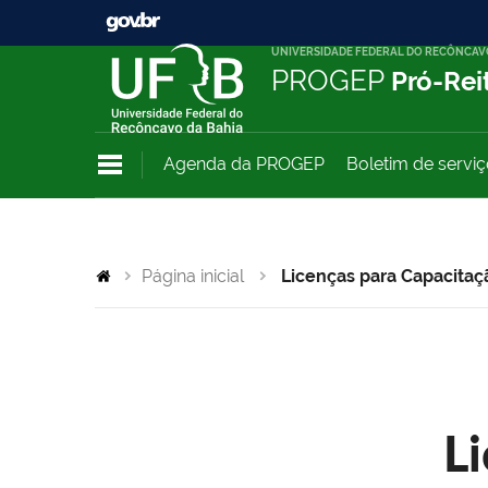
UNIVERSIDADE FEDERAL DO RECÔNCAV
PROGEP
Pró-Rei
Agenda da PROGEP
Boletim de servi
Página inicial
Licenças para Capacitaç
L