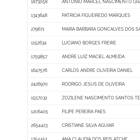
1873058
ANTONIO MARCEL NASCIMENTO GR
1343648
PATRICIA FIGUEIREDO MARQUES
279671
MARIA BARBARA GONCALVES DOS S
1152634
LUCIANO BORGES FREIRE
1759857
ANDRE LUIZ MACIEL ALMEIDA
1647576
CARLOS ANDRE OLIVEIRA DANIEL
2426970
RODRIGO JESUS DE OLIVEIRA
1557032
ZOZILENE NASCIMENTO SANTOS T
1206405
FILIPE PEREIRA PAES
2654423
CRISTIANE SILVA AGUIAR
1754452
ANA CLAUDIA DOS REIS ATCHE