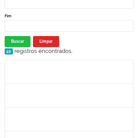
Fim
Buscar
Limpar
registros encontrados.
10
Matrícula
Nome
Cargo
Processo
Início
Fim
Status
2129419
JEIZA BOTELHO LEAL REIS
Docente
23007.00019083/2023-82
25/10/2023
25/12/2023
Concluído
1075431
ERANE LEMOS PITON NEIVA
Técnico
4114419
27/11/2023
26/12/2023
Concluído