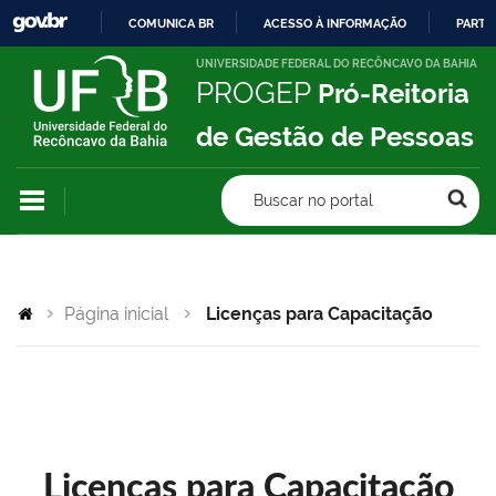
COMUNICA BR
ACESSO À INFORMAÇÃO
PARTI
IR
UNIVERSIDADE FEDERAL DO RECÔNCAVO DA BAHIA
PROGEP
Pró-Reitoria
PARA
O
de Gestão de Pessoas
CONTEÚDO
Buscar no portal
Página inicial
Licenças para Capacitação
Licenças para Capacitação