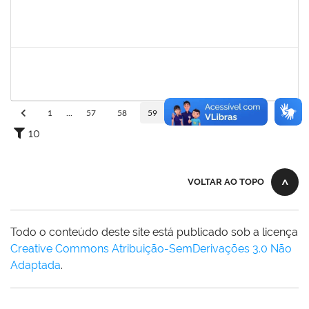
2026459
SANDRINE DA SILVA SOUZA
Técnico
23007.00010233/2023-24
01/12/2023
30/12/2023
Concluído
1871157
GRENIVEL MOTA DA COSTA
Técnico
23007.00017734/2023-33
01/12/2023
30/12/2023
Concluído
1
...
57
58
59
60
61
...
110
10
VOLTAR AO TOPO
Todo o conteúdo deste site está publicado sob a licença
Creative Commons Atribuição-SemDerivações 3.0 Não
Adaptada
.