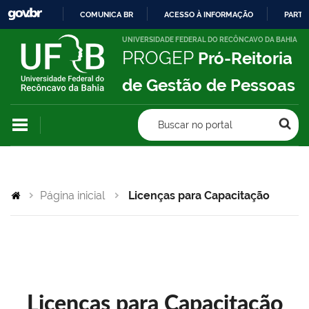
COMUNICA BR
ACESSO À INFORMAÇÃO
PARTI
IR
UNIVERSIDADE FEDERAL DO RECÔNCAVO DA BAHIA
PROGEP
Pró-Reitoria
PARA
O
de Gestão de Pessoas
CONTEÚDO
Buscar no portal
Página inicial
Licenças para Capacitação
Licenças para Capacitação