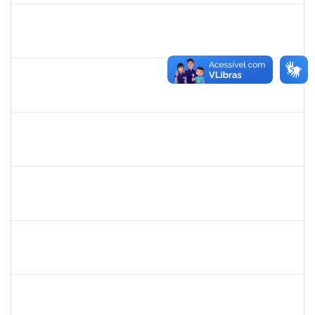
2183675
ANALDINO PINHEIRO SILVA FILHO
Docente
23007.00024719/2023-06
01/11/2023
30/12/2023
Concluído
1730975
ZULEIDE SILVA DE CARVALHO
Técnico
23007.00019434/2023-14
02/10/2023
30/12/2023
Concluído
2652969
ERIVALDO DE JESUS DA SILVA
Técnico
23007.00021368/2023-79
02/10/2023
30/12/2023
Concluído
2258859
VANDERLEY DOS SANTOS GOMES
Técnico
23007.00022186/2023-12
02/10/2023
30/12/2023
Concluído
1926775
ADIELSON RAMOS DE CRISTO
Docente
23007.00021050/2023-32
02/10/2023
30/12/2023
Concluído
1885108
RONALDO CARVALHO DA SILVA
Técnico
23007.00008985/2023-61
01/12/2023