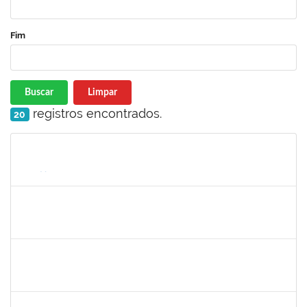
Fim
Buscar
Limpar
registros encontrados.
20
Matrícula
Nome
Cargo
Processo
Início
Fim
Status
2129419
JEIZA BOTELHO LEAL REIS
Docente
23007.00019083/2023-82
25/10/2023
25/12/2023
Concluído
1075431
ERANE LEMOS PITON NEIVA
Técnico
4114419
27/11/2023
26/12/2023
Concluído