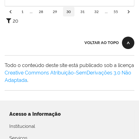
31/12/2023
Concluído
1
...
28
29
30
31
32
...
55
20
VOLTAR AO TOPO
Todo o conteúdo deste site está publicado sob a licença
Creative Commons Atribuição-SemDerivações 3.0 Não
Adaptada
.
Acesso a Informação
Institucional
Serviços