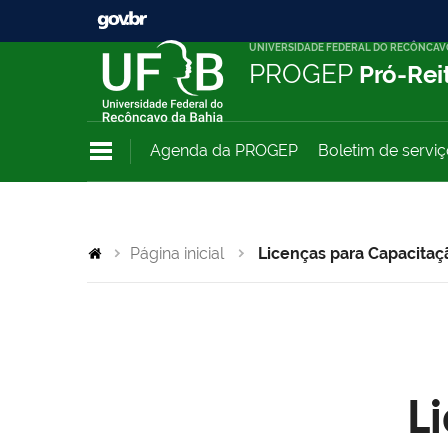
UNIVERSIDADE FEDERAL DO RECÔNCAV
PROGEP
Pró-Rei
Agenda da PROGEP
Boletim de servi
Página inicial
Licenças para Capacitaç
L