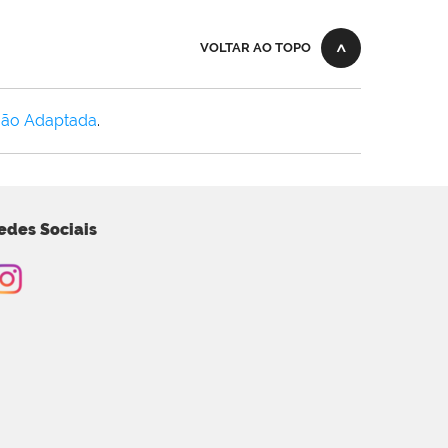
VOLTAR AO TOPO
Não Adaptada
.
edes Sociais