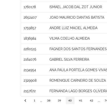
1760178
ISMAEL JACOB DAL ZOT JUNIOR
2652407
JOAO MAURICIO DANTAS BATISTA
1759857
ANDRE LUIZ MACIEL ALMEIDA
1836984
VILMA COELHO ALMEIDA
2260515
FAGNER DOS SANTOS FERNANDES
2164076
GABRIEL SILVA FERREIRA
2134954
ANA PAULA PORTELA GOMES VIVA
2329908
ROMENIQUE CARNEIRO DE SOUZA
2157672
FERNANDA LAGO BORGES OLIVEIR
1
...
38
39
40
41
42
...
7